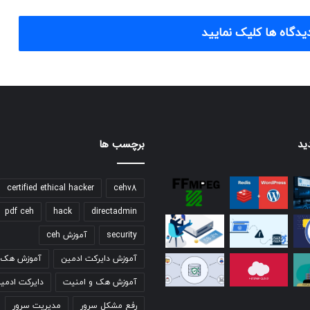
یدگاه ها کلیک نمایید
ید
برچسب ها
certified ethical hacker
cehv8
pdf ceh
hack
directadmin
security
آموزش ceh
آموزش دایرکت ادمین
آموزش هک ق
آموزش هک و امنیت
دایرکت ادمی
رفع مشکل سرور
مدیریت سرور