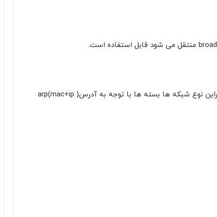
بررسی Host ها در شبکه هایی متصل به switch ، دراین نوع شبکه ها بسته ها با توجه به آدرس( arp(mac+ip