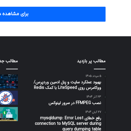
برای مشاهده د
مطالب پر بازدید
مطالب جد
5 مرداد 1405
بهبود عملکرد سایت و پنل ادمین وردپرس/
ووکامرس روی LiteSpeed با کمک Redis
23 آذر 1404
نصب FFMPEG در سرور لینوکس
27 آبان 1404
رفع خطای mysqldump: Error Lost
connection to MySQL server during
query dumping table