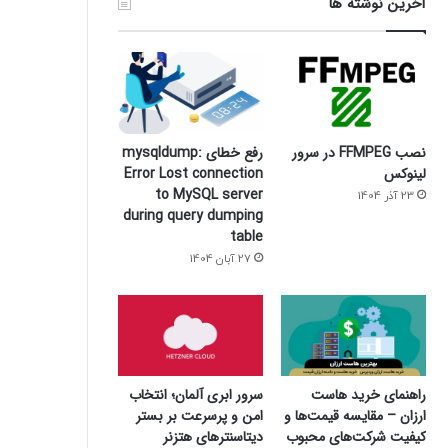
آخرین نوشته ها
نصب FFMPEG در سرور
رفع خطای mysqldump:
لینوکس
Error Lost connection
to MySQL server
23 آذر 1404
during query dumping
table
27 آبان 1404
سرور ابری آلمان؛ انتخاب
راهنمای خرید هاست
امن و پرسرعت بر بستر
ارزان – مقایسه قیمت‌ها و
دیتاسنترهای هتزنر
کیفیت شرکت‌های محبوب