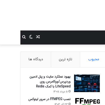
نوشته
تغییر
جستجو
تصادفی
پوسته
برای
محبوب
تازه ترین
دیدگاه ها
بهبود عملکرد سایت و پنل ادمین
وردپرس/ووکامرس روی
LiteSpeed با کمک Redis
5 مرداد 1405
نصب FFMPEG در سرور لینوکس
23 آذر 1404