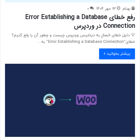
بهنام
13 مهر 1404
0
رفع خطای Error Establishing a Database
Connection در وردپرس
💡 دلیل خطای اتصال به دیتابیس وردپرس چیست و چطور آن را رفع کنیم؟
خطای“Error Establishing a Database Connection” به…
بیشتر بخوانید »