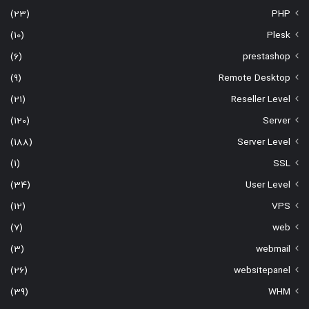
(23)
PHP
(10)
Plesk
(6)
prestashop
(9)
Remote Desktop
(21)
Reseller Level
(120)
Server
(188)
Server Level
(1)
SSL
(34)
User Level
(12)
VPS
(7)
web
(3)
webmail
(26)
websitepanel
(39)
WHM