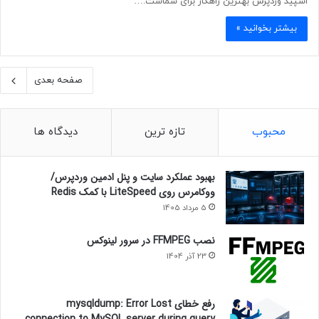
اسپید وردپرس بهترین راهکار برای شماست.…
بیشتر بخوانید »
صفحه بعدی
محبوب
تازه ترین
دیدگاه ها
بهبود عملکرد سایت و پنل ادمین وردپرس/
ووکامرس روی LiteSpeed با کمک Redis
5 مرداد 1405
نصب FFMPEG در سرور لینوکس
23 آذر 1404
رفع خطای mysqldump: Error Lost
connection to MySQL server during query