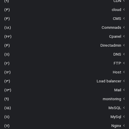
(9)
CDN
(4)
cloud
(4)
CMS
(18)
Commnads
(62)
Cpanel
(4)
Directadmin
(11)
DNS
(2)
FTP
(12)
Host
(3)
Load balancer
(13)
Mail
(9)
monitoring
(15)
MsSQL
(11)
MySql
(7)
Nginx