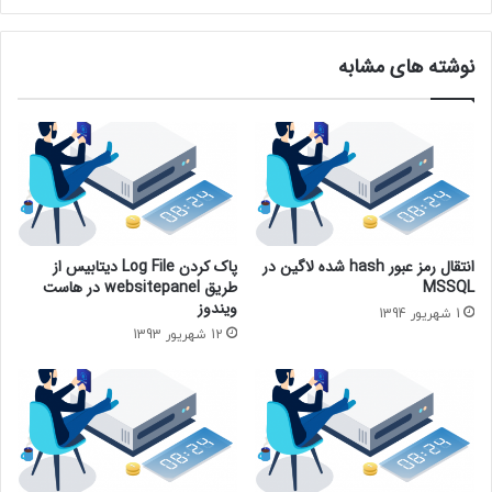
نوشته های مشابه
انتقال رمز عبور hash شده لاگین در
پاک کردن Log File دیتابیس از
MSSQL
طریق websitepanel در هاست
ویندوز
1 شهریور 1394
12 شهریور 1393