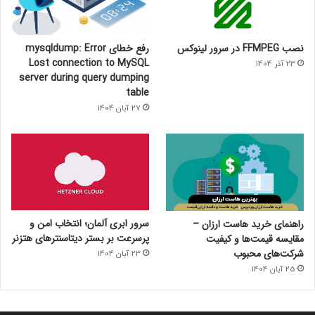
نصب FFMPEG در سرور لینوکس
رفع خطای mysqldump: Error
Lost connection to MySQL
23 آذر 1404
server during query dumping
table
27 آبان 1404
سرور ابری آلمان؛ انتخاب امن و
راهنمای خرید هاست ارزان –
پرسرعت بر بستر دیتاسنترهای هتزنر
مقایسه قیمت‌ها و کیفیت
شرکت‌های محبوب
23 آبان 1404
25 آبان 1404