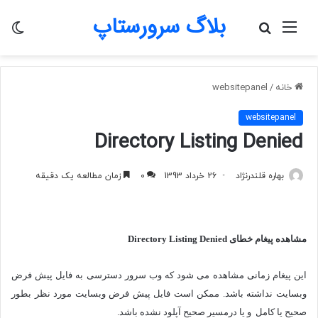
بلاگ سرورستاپ
منو
جستجو
تغی
برای
پو
خانه
/
websitepanel
websitepanel
Directory Listing Denied
بهاره قلندرنژاد
26 خرداد 1393
0
زمان مطالعه یک دقیقه
مشاهده پیغام خطای
Directory Listing Denied
این پیغام زمانی مشاهده می شود که وب سرور دسترسی به فایل پیش فرض
وبسایت نداشته باشد. ممکن است فایل پیش فرض وبسایت مورد نظر بطور
صحیح یا کامل
و یا درمسیر صحیح آپلود نشده باشد.