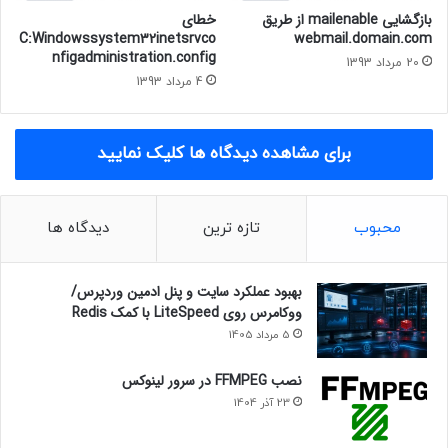
بازگشایی mailenable از طریق
خطای
C:Windowssystem32inetsrvco
webmail.domain.com
nfigadministration.config
20 مرداد 1393
4 مرداد 1393
برای مشاهده دیدگاه ها کلیک نمایید
محبوب
تازه ترین
دیدگاه ها
بهبود عملکرد سایت و پنل ادمین وردپرس/
ووکامرس روی LiteSpeed با کمک Redis
5 مرداد 1405
نصب FFMPEG در سرور لینوکس
23 آذر 1404