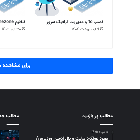
نصب tc و مدیریت ترافیک سرور
تنظیم timezone در Almalinux
9 اردیبهشت 1404
30 دی 1402
برای مشاهده د
مطالب پر بازدید
مطالب جد
5 مرداد 1405
بهبود عملکرد سایت و پنل ادمین وردپرس/