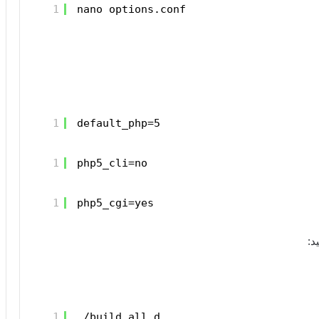
1
nano options.conf
1
default_php=5
1
php5_cli=no
1
php5_cgi=yes
د:
1
./build all d