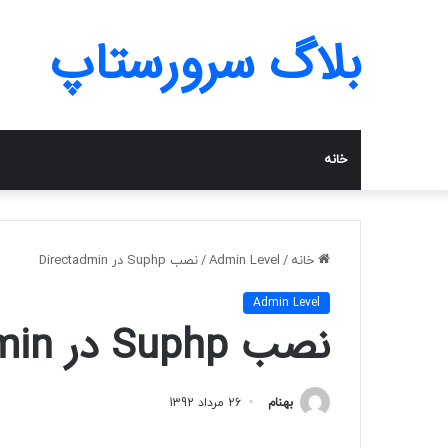
بلاگ سرورستاپ
خانه
خانه
/
Admin Level
/
نصب Suphp در Directadmin
Admin Level
نصب Suphp در Directadmin
بهنام
26 مرداد 1392