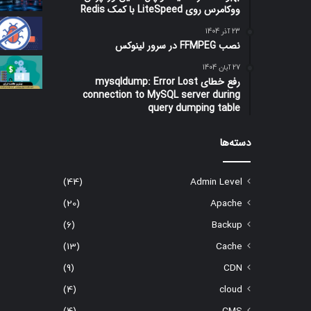
ووکامرس روی LiteSpeed با کمک Redis
23 آذر 1404
نصب FFMPEG در سرور لینوکس
27 آبان 1404
رفع خطای mysqldump: Error Lost
connection to MySQL server during
query dumping table
دسته‌ها
(44)
Admin Level
(20)
Apache
(6)
Backup
(13)
Cache
(9)
CDN
(4)
cloud