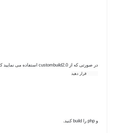
در صورتی که از custombuild2.0 استفاده می نمایید کافی است در فایل options.conf مقدار php1_mode را برابر
suphp قرار دهید
و php را build کنید.