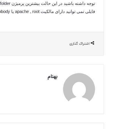
فایلی نمی توانید دارای مالکیت apache , root یا nobody باشد.
اشتراک گذاری
بهنام