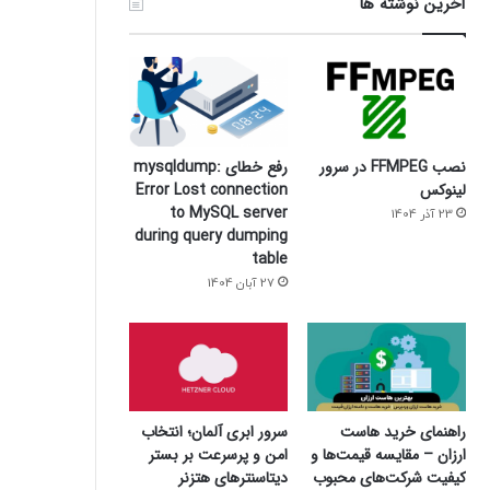
آخرین نوشته ها
نصب FFMPEG در سرور
رفع خطای mysqldump:
لینوکس
Error Lost connection
to MySQL server
23 آذر 1404
during query dumping
table
27 آبان 1404
سرور ابری آلمان؛ انتخاب
راهنمای خرید هاست
امن و پرسرعت بر بستر
ارزان – مقایسه قیمت‌ها و
دیتاسنترهای هتزنر
کیفیت شرکت‌های محبوب