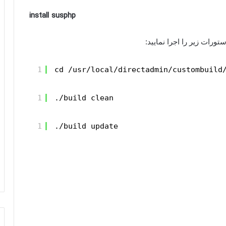
install susphp
1
cd /usr/local/directadmin/custombuild
1
./build clean
1
./build update