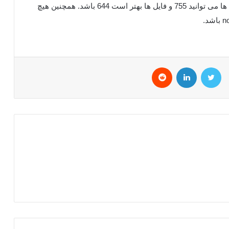
توجه داشته باشید در این حالت بیشترین پرمیژن folder ها می توانید 755 و فایل ها بهتر است 644 باشد. همچنین هیچ
توییتر
لینکداین
Reddit