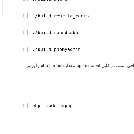
1
./build rewrite_confs
1
./build roundcube
1
./build phpmyadmin
1
php1_mode=suphp