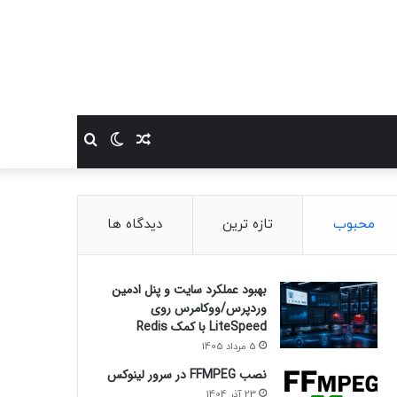
نوشته
تغییر
جستجو
تصادفی
پوسته
برای
محبوب
تازه ترین
دیدگاه ها
بهبود عملکرد سایت و پنل ادمین
وردپرس/ووکامرس روی
LiteSpeed با کمک Redis
5 مرداد 1405
نصب FFMPEG در سرور لینوکس
23 آذر 1404