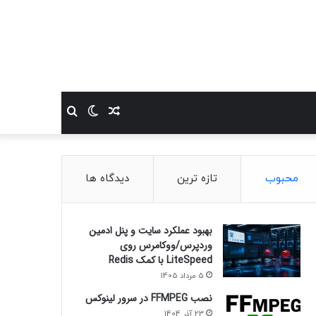
نوشته
تغییر
جستجو
تصادفی
پوسته
برای
محبوب
تازه ترین
دیدگاه ها
بهبود عملکرد سایت و پنل ادمین
وردپرس/ووکامرس روی
LiteSpeed با کمک Redis
5 مرداد 1405
نصب FFMPEG در سرور لینوکس
23 آذر 1404