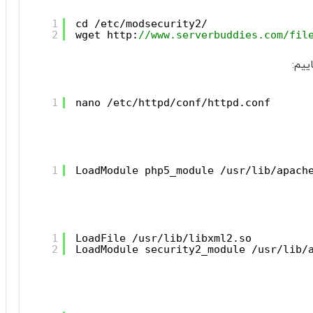
1
cd /etc/modsecurity2/
2
wget http:
//www.serverbuddies.com/fil
1
nano /etc/httpd/conf/httpd.conf
1
LoadModule php5_module /usr/lib/apach
1
LoadFile /usr/lib/libxml2.so
2
LoadModule security2_module /usr/lib/