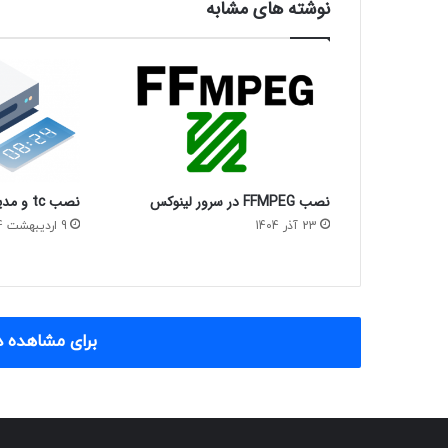
نوشته های مشابه
نصب FFMPEG در سرور لینوکس
نصب tc و مدیریت ترافیک سرور
23 آذر 1404
9 اردیبهشت 1404
برای مشاهده د