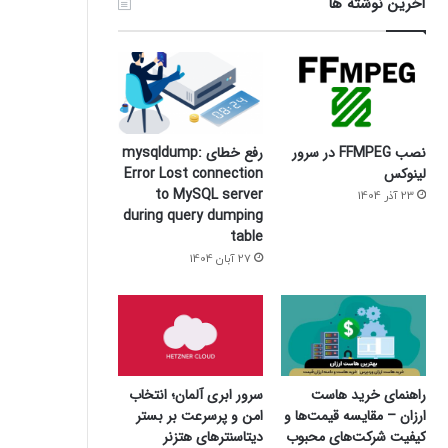
آخرین نوشته ها
نصب FFMPEG در سرور
رفع خطای mysqldump:
لینوکس
Error Lost connection
to MySQL server
23 آذر 1404
during query dumping
table
27 آبان 1404
سرور ابری آلمان؛ انتخاب
راهنمای خرید هاست
امن و پرسرعت بر بستر
ارزان – مقایسه قیمت‌ها و
دیتاسنترهای هتزنر
کیفیت شرکت‌های محبوب