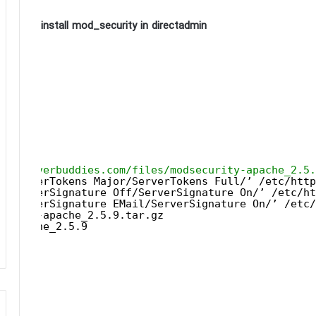
install mod_security in directadmin
/src
rity2
y2
ww.serverbuddies.com/files/modsecurity-apache_2.5.
s/ServerTokens Major/ServerTokens Full/’ /etc/http
s/ServerSignature Off/ServerSignature On/’ /etc/ht
s/ServerSignature EMail/ServerSignature On/’ /etc/
curity-apache_2.5.9.tar.gz
y-apache_2.5.9