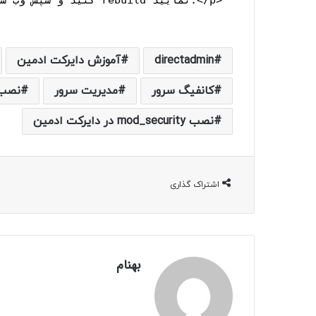
>مقدار عبارت modsecurity و modsecurity_uploadscan را مساوی yes کنید و سپس وب سرور را rebuild نمایید.</p>
directadmin
آموزش دایرکت ادمین
کانفیگ سرور
مدیریت سرور
نصب mod_security در min
نصب mod_security در دایرکت ادمین
اشتراک گذاری
بهنام