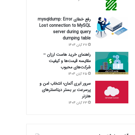
رفع خطای mysqldump: Error
Lost connection to MySQL
server during query
dumping table
27 آبان 1404
راهنمای خرید هاست ارزان –
1
cd /usr/local
مقایسه قیمت‌ها و کیفیت
2
mkdir
modsecu
شرکت‌های محبوب
3
cd modsecurit
4
wget http:
//w
25 آبان 1404
5
perl -pi -e ’
6
perl -pi -e ’
سرور ابری آلمان؛ انتخاب امن و
7
perl -pi -e ’
پرسرعت بر بستر دیتاسنترهای
8
tar xzf modse
هتزنر
9
cd modsecurit
10
cd apache2
23 آبان 1404
11
./configure
12
make
13
make install