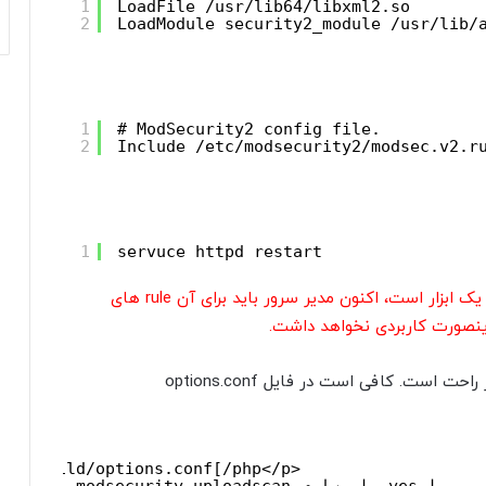
1
LoadFile /usr/lib64/libxml2.so
2
LoadModule security2_module /usr/lib/
1
# ModSecurity2 config file.
2
Include /etc/modsecurity2/modsec.v2.r
1
servuce httpd restart
شما تنها این mod را نصب نمودید و به تنهایی فقط یک ابزار است، اکنون مدیر سرور باید برای آن rule های
راینصورت کاربردی نخواهد داشت.
در Custombuild2.0 روش نصب mod_security بسیار راحت است. کافی است در فایل options.conf
stombuild/options.conf[/php</p>