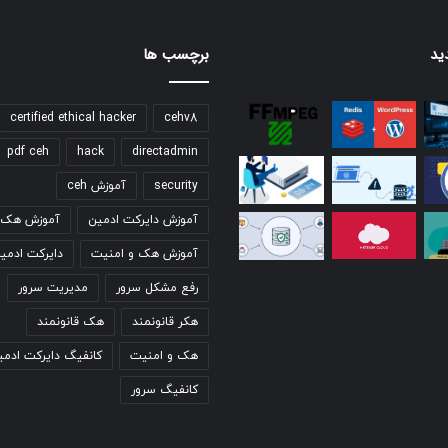
ید
برچسب ها
certified ethical hacker
cehv8
pdf ceh
hack
directadmin
security
آموزش ceh
آموزش دایرکت ادمین
آموزش هک ق
آموزش هک و امنیت
دایرکت ادمی
رفع مشکل سرور
مدیریت سرور
هکر قانونمند
هک قانونمند
هک و امنیت
کانفیگ دایرکت ادمی
کانفیگ سرور