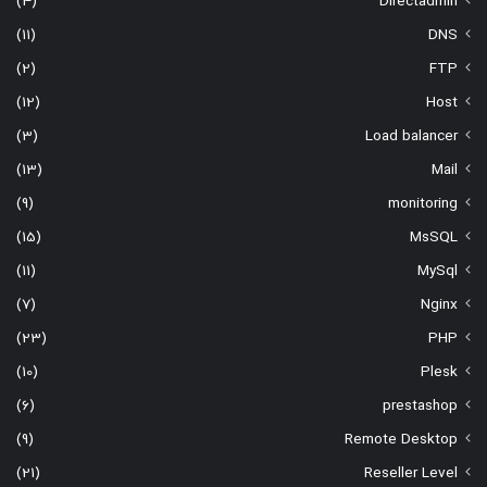
(4)
Directadmin
(11)
DNS
(2)
FTP
(12)
Host
(3)
Load balancer
(13)
Mail
(9)
monitoring
(15)
MsSQL
(11)
MySql
(7)
Nginx
(23)
PHP
(10)
Plesk
(6)
prestashop
(9)
Remote Desktop
(21)
Reseller Level