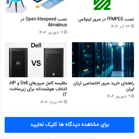
نصب FFMPEG در سرور لینوکس
نصب Open-litespeed در
Almalinux
23 آذر 1404
11 شهریور 1404
راهنمای خرید سرور اختصاصی ارزان
مقایسه کامل سرورهای Dell و HP؛
ایران
انتخاب هوشمندانه برای زیرساخت
IT
9 شهریور 1404
23 مرداد 1404
برای مشاهده دیدگاه ها کلیک نمایید