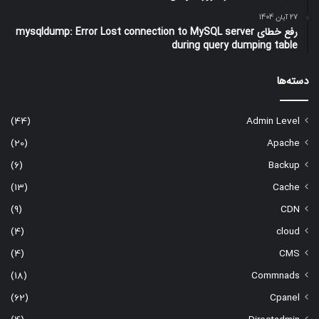
27 آبان 1404
رفع خطای mysqldump: Error Lost connection to MySQL server
during query dumping table
دسته‌ها
(44)
Admin Level
(20)
Apache
(6)
Backup
(13)
Cache
(9)
CDN
(4)
cloud
(4)
CMS
(18)
Commnads
(62)
Cpanel