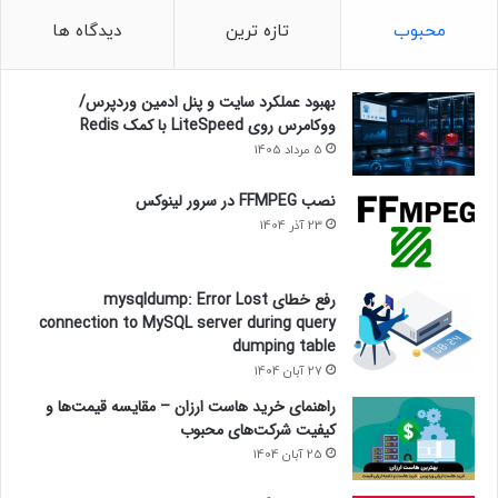
محبوب
تازه ترین
دیدگاه ها
بهبود عملکرد سایت و پنل ادمین وردپرس/
ووکامرس روی LiteSpeed با کمک Redis
5 مرداد 1405
نصب FFMPEG در سرور لینوکس
23 آذر 1404
رفع خطای mysqldump: Error Lost
connection to MySQL server during query
dumping table
27 آبان 1404
راهنمای خرید هاست ارزان – مقایسه قیمت‌ها و
کیفیت شرکت‌های محبوب
25 آبان 1404