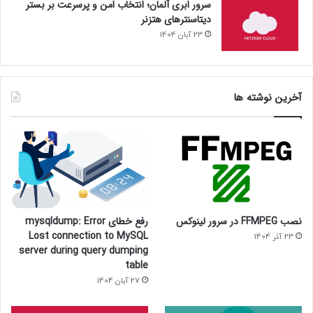
سرور ابری آلمان؛ انتخاب امن و پرسرعت بر بستر
دیتاسنترهای هتزنر
23 آبان 1404
آخرین نوشته ها
نصب FFMPEG در سرور لینوکس
رفع خطای mysqldump: Error
Lost connection to MySQL
23 آذر 1404
server during query dumping
table
27 آبان 1404