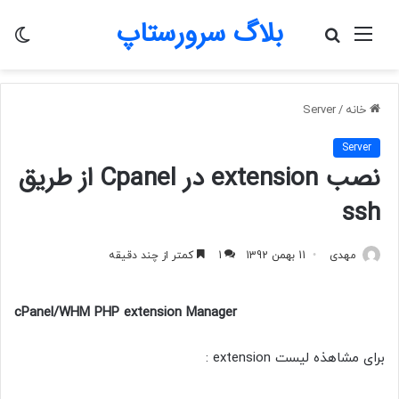
بلاگ سرورستاپ
منو
جستجو
تغی
برای
پو
خانه
/
Server
Server
نصب extension در Cpanel از طریق
ssh
مهدی
11 بهمن 1392
1
کمتر از چند دقیقه
cPanel/WHM PHP extension Manager
برای مشاهذه لیست extension :