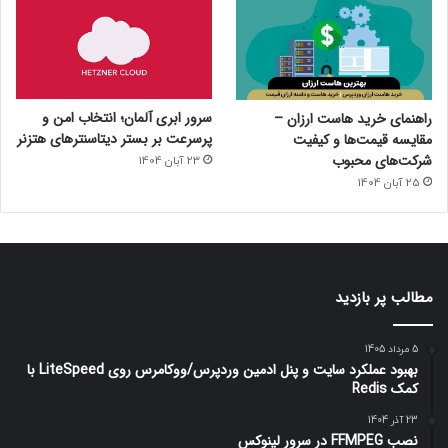
سرور ابری آلمان؛ انتخاب امن و
راهنمای خرید هاست ارزان –
پرسرعت بر بستر دیتاسنترهای هتزنر
مقایسه قیمت‌ها و کیفیت
شرکت‌های محبوب
23 آبان 1404
25 آبان 1404
مطالب پر بازدید
5 مرداد 1405
بهبود عملکرد سایت و پنل ادمین وردپرس/ووکامرس روی LiteSpeed با
کمک Redis
23 آذر 1404
نصب FFMPEG در سرور لینوکس