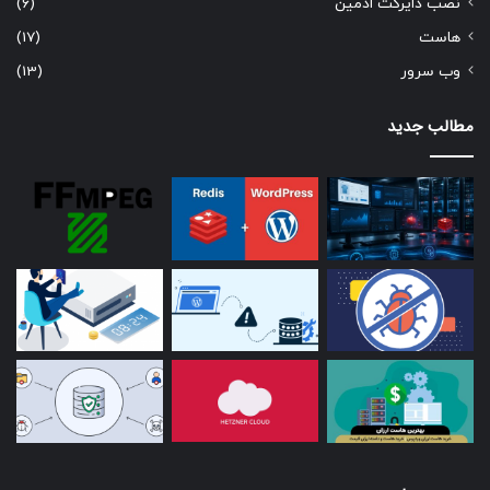
نصب دایرکت ادمین
(6)
هاست
(17)
وب سرور
(13)
مطالب جدید