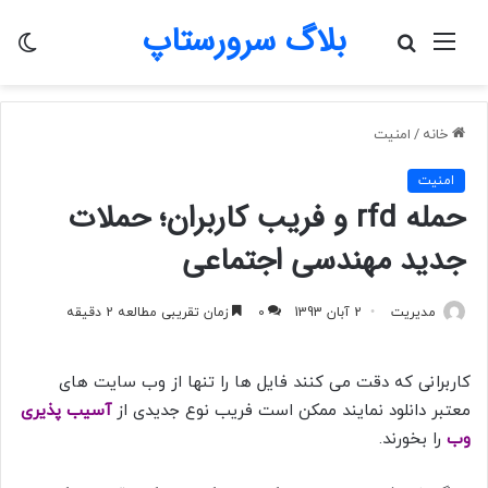
بلاگ سرورستاپ
منو
جستجو
تغی
برای
پو
خانه
/
امنیت
امنیت
حمله rfd و فریب کاربران؛ حملات
جدید مهندسی اجتماعی
مدیریت
2 آبان 1393
0
زمان تقریبی مطالعه 2 دقیقه
کاربرانی که دقت می کنند فایل ها را تنها از وب سایت های
معتبر دانلود نمایند ممکن است فریب نوع جدیدی از
آسیب پذیری
وب
را بخورند.