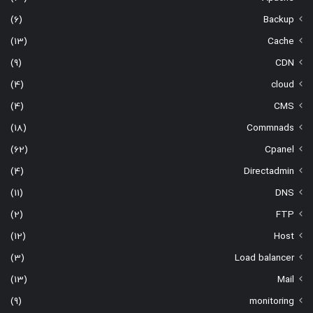
(6)
Backup
(13)
Cache
(9)
CDN
(4)
cloud
(4)
CMS
(18)
Commnads
(62)
Cpanel
(4)
Directadmin
(11)
DNS
(2)
FTP
(12)
Host
(3)
Load balancer
(13)
Mail
(9)
monitoring