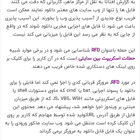
به گزارش افتانا به نقل از مركز ماهر، کاربرانی که دقت می کنند
فایل ها را تنها از وب سایت های معتبر دانلود نمایند ممکن است
فریب نوع جدیدی از آسیب پذیری وب را بخورند. این آسیب پذیری
باعث می شود تا فایل های اجرایی مخربی دانلود شوند که در واقع
از جایی که به نظر می رسد این فایل را میزبانی می کند نیست.
این حمله باعنوان
RFD
شناسایی می شود و در برخی موارد شبیه
حملات اسکریپت بین سایتی
است که در آن کاربر را برای کلیک بر
روی لینک های دستکاری شده خاص فریب می دهند.
در مورد
RFD
، مرورگر قربانی کدی را اجرا نمی کند اما فایلی را برای
دانلود با پسوند اجرایی .bat یا .cmd که حاوی دستورات shell یا
فایل های اسکریپتی مانند JS، VBS، WSH که از طریق میزبان
مبتنی بر ویندوز اجرا خواهد شد، پیشنهاد می دهد. محتوی این
فایل از طریق آدرس URLتولید شده توسط مهاجم که کاربر بر روی
آن کلیک کرده است منتقل می شود. وب سایت مذکور ورودی را به
عنوان یک فایل قابل دانلود به مرورگر برمی گرداند.