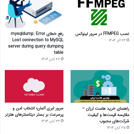
نصب FFMPEG در سرور لینوکس
رفع خطای mysqldump: Error
Lost connection to MySQL
23 آذر 1404
server during query dumping
table
27 آبان 1404
سرور ابری آلمان؛ انتخاب امن و
راهنمای خرید هاست ارزان –
پرسرعت بر بستر دیتاسنترهای هتزنر
مقایسه قیمت‌ها و کیفیت
شرکت‌های محبوب
23 آبان 1404
25 آبان 1404