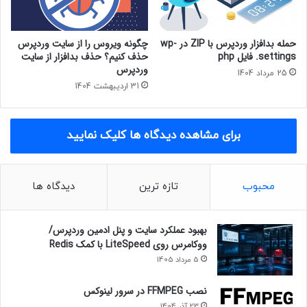
حمله بدافزار وردپرس با ZIP در wp-
چگونه ویروس را از سایت وردپرس
settings. فایل php
حذف کنیم؟ حذف بدافزار از سایت
وردپرس
25 مرداد 1404
31 اردیبهشت 1404
برای مشاهده دیدگاه ها کلیک نمایید
محبوب
تازه ترین
دیدگاه ها
بهبود عملکرد سایت و پنل ادمین وردپرس/
ووکامرس روی LiteSpeed با کمک Redis
5 مرداد 1405
نصب FFMPEG در سرور لینوکس
23 آذر 1404