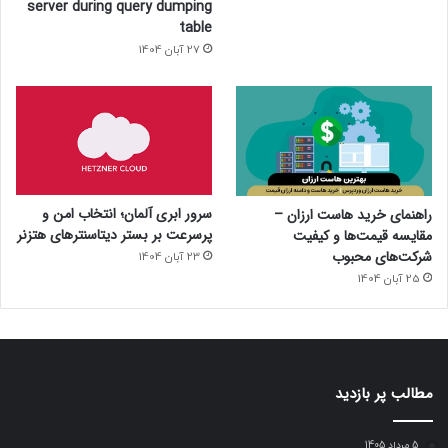
server during query dumping
table
27 آبان 1404
سرور ابری آلمان؛ انتخاب امن و
راهنمای خرید هاست ارزان –
پرسرعت بر بستر دیتاسنترهای هتزنر
مقایسه قیمت‌ها و کیفیت
شرکت‌های محبوب
23 آبان 1404
25 آبان 1404
مطالب پر بازدید
5 مرداد 1405