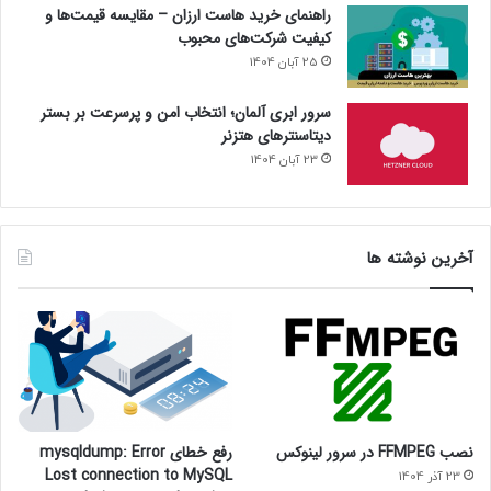
راهنمای خرید هاست ارزان – مقایسه قیمت‌ها و
کیفیت شرکت‌های محبوب
25 آبان 1404
سرور ابری آلمان؛ انتخاب امن و پرسرعت بر بستر
دیتاسنترهای هتزنر
23 آبان 1404
آخرین نوشته ها
نصب FFMPEG در سرور لینوکس
رفع خطای mysqldump: Error
Lost connection to MySQL
23 آذر 1404