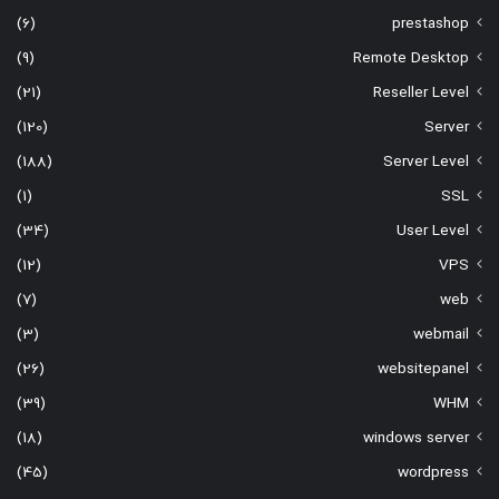
(6)
prestashop
(9)
Remote Desktop
(21)
Reseller Level
(120)
Server
(188)
Server Level
(1)
SSL
(34)
User Level
(12)
VPS
(7)
web
(3)
webmail
(26)
websitepanel
(39)
WHM
(18)
windows server
(45)
wordpress