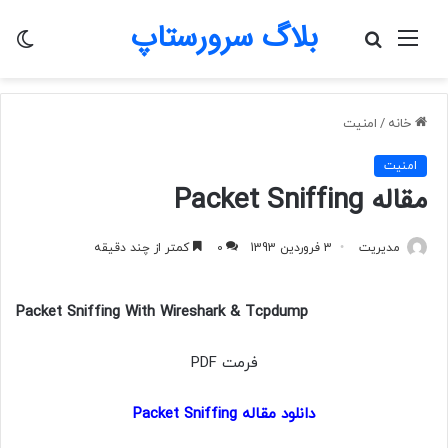
بلاگ سرورستاپ
منو
جستجو
تغی
برای
پو
خانه
/
امنیت
امنیت
مقاله Packet Sniffing
مدیریت
3 فروردین 1393
0
کمتر از چند دقیقه
Packet Sniffing With Wireshark & Tcpdump
فرمت PDF
دانلود مقاله
Packet Sniffing