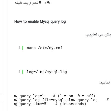
0
کمتر از چند دقیقه
How to enable Mysql query log
1
nano /etc/my.cnf
1
log=/tmp/mysql.log
1
slow_query_log=1    # (1 = on, 0 = off)
2
slow_query_log_file=mysql_slow_query.log    # 
3
long_query_time=5    # (in seconds)