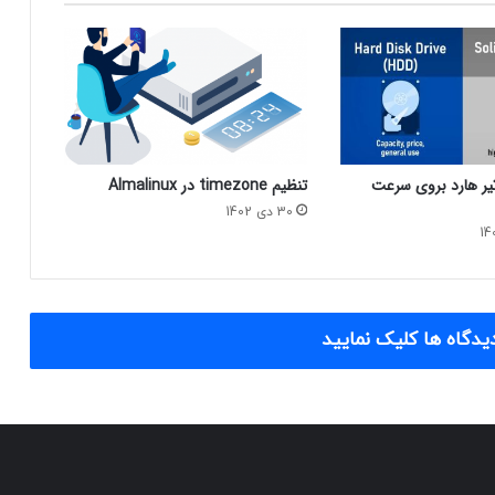
اثیر هارد بروی سرعت
تنظیم timezone در Almalinux
30 دی 1402
یدگاه ها کلیک نمایید