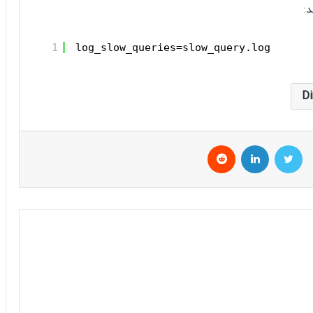
1
log_slow_queries=slow_query.log
توییتر
لینکداین
Reddit