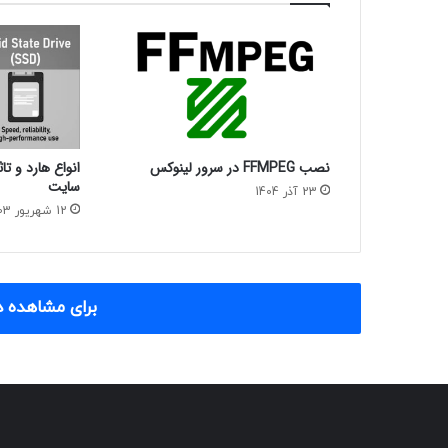
نصب FFMPEG در سرور لینوکس
انواع هارد و ت
سایت
23 آذر 1404
12 شهریور 1403
برای مشاهده د