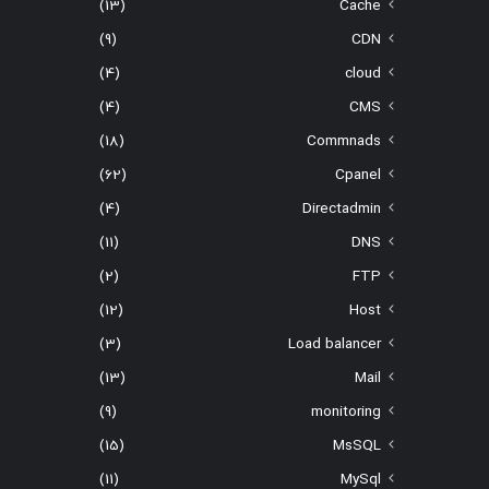
(13)
Cache
(9)
CDN
(4)
cloud
(4)
CMS
(18)
Commnads
(62)
Cpanel
(4)
Directadmin
(11)
DNS
(2)
FTP
(12)
Host
(3)
Load balancer
(13)
Mail
(9)
monitoring
(15)
MsSQL
(11)
MySql