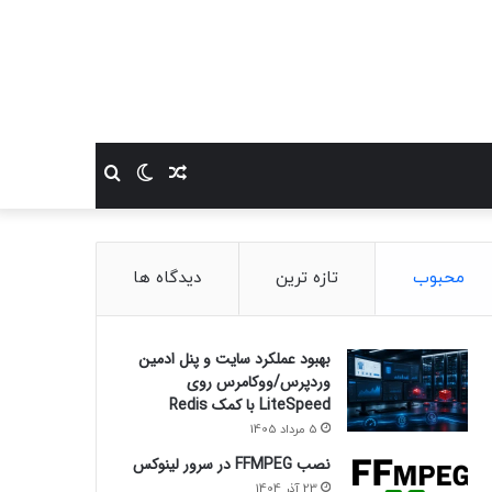
نوشته
تغییر
جستجو
تصادفی
پوسته
برای
محبوب
تازه ترین
دیدگاه ها
بهبود عملکرد سایت و پنل ادمین
وردپرس/ووکامرس روی
LiteSpeed با کمک Redis
5 مرداد 1405
نصب FFMPEG در سرور لینوکس
23 آذر 1404