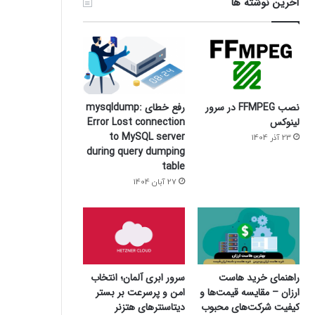
آخرین نوشته ها
نصب FFMPEG در سرور
رفع خطای mysqldump:
لینوکس
Error Lost connection
to MySQL server
23 آذر 1404
during query dumping
table
27 آبان 1404
سرور ابری آلمان؛ انتخاب
راهنمای خرید هاست
امن و پرسرعت بر بستر
ارزان – مقایسه قیمت‌ها و
دیتاسنترهای هتزنر
کیفیت شرکت‌های محبوب