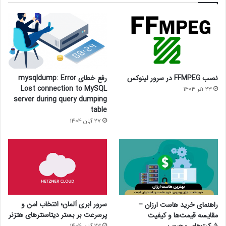
نصب FFMPEG در سرور لینوکس
رفع خطای mysqldump: Error
Lost connection to MySQL
23 آذر 1404
server during query dumping
table
27 آبان 1404
سرور ابری آلمان؛ انتخاب امن و
راهنمای خرید هاست ارزان –
پرسرعت بر بستر دیتاسنترهای هتزنر
مقایسه قیمت‌ها و کیفیت
شرکت‌های محبوب
23 آبان 1404