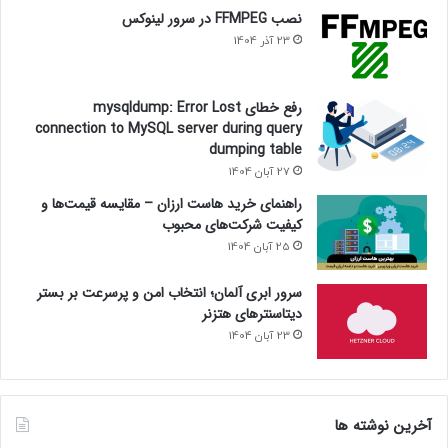
نصب FFMPEG در سرور لینوکس
23 آذر 1404
رفع خطای mysqldump: Error Lost
connection to MySQL server during query
dumping table
27 آبان 1404
راهنمای خرید هاست ارزان – مقایسه قیمت‌ها و
کیفیت شرکت‌های محبوب
25 آبان 1404
سرور ابری آلمان؛ انتخاب امن و پرسرعت بر بستر
دیتاسنترهای هتزنر
23 آبان 1404
آخرین نوشته ها