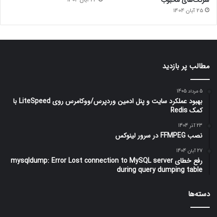
25 آبان 1404
مطالب پر بازدید
5 مرداد 1405
بهبود عملکرد سایت و پنل ادمین وردپرس/ووکامرس روی LiteSpeed با
کمک Redis
23 آذر 1404
نصب FFMPEG در سرور لینوکس
27 آبان 1404
رفع خطای mysqldump: Error Lost connection to MySQL server
during query dumping table
دسته‌ها