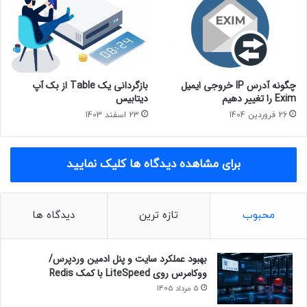
چگونه آدرس IP خروجی ایمیل
بازگردانی یک Table از بک آپ
Exim را تغییر دهیم
دیتابیس
26 فروردین 1404
23 اسفند 1403
برای مشاهده دیدگاه ها کلیک نمایید
محبوب
تازه ترین
دیدگاه ها
بهبود عملکرد سایت و پنل ادمین وردپرس/
ووکامرس روی LiteSpeed با کمک Redis
5 مرداد 1405