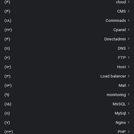
(4)
cloud
(4)
CMS
(18)
Commnads
(62)
Cpanel
(4)
Directadmin
(11)
DNS
(2)
FTP
(12)
Host
(3)
Load balancer
(13)
Mail
(9)
monitoring
(15)
MsSQL
(11)
MySql
(7)
Nginx
(23)
PHP