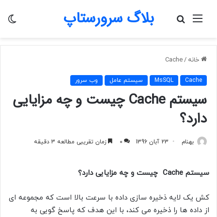
بلاگ سرورستاپ
منو
جستجو
تغی
برای
پو
خانه
/
Cache
Cache
MsSQL
سیستم عامل
وب سرور
سیستم Cache چیست و چه مزایایی
دارد؟
بهنام
23 آبان 1396
0
زمان تقریبی مطالعه 3 دقیقه
سیستم Cache چیست و چه مزایایی دارد؟
کش یک لایه ذخیره سازی داده با سرعت بالا است که مجموعه ای
از داده ها را ذخیره می کند، با این هدف که پاسخ گویی به