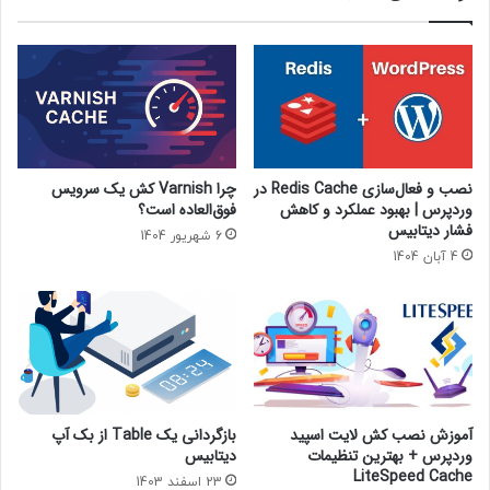
نصب و فعال‌سازی Redis Cache در
چرا Varnish کش یک سرویس
وردپرس | بهبود عملکرد و کاهش
فوق‌العاده است؟
فشار دیتابیس
6 شهریور 1404
4 آبان 1404
آموزش نصب کش لایت اسپید
بازگردانی یک Table از بک آپ
وردپرس + بهترین تنظیمات
دیتابیس
LiteSpeed Cache
23 اسفند 1403