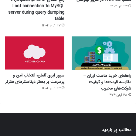
Lost connection to MySQL
23 آذر 1404
server during query dumping
table
27 آبان 1404
سرور ابری آلمان؛ انتخاب امن و
راهنمای خرید هاست ارزان –
پرسرعت بر بستر دیتاسنترهای هتزنر
مقایسه قیمت‌ها و کیفیت
شرکت‌های محبوب
23 آبان 1404
25 آبان 1404
مطالب پر بازدید