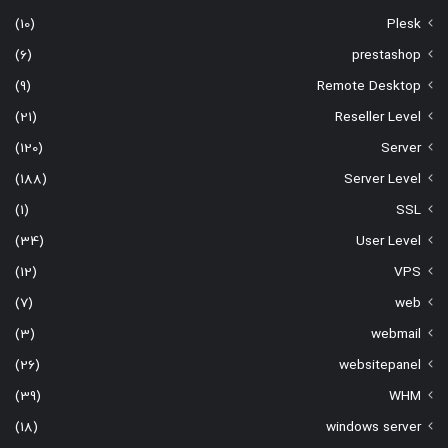
(10)
Plesk
(6)
prestashop
(9)
Remote Desktop
(21)
Reseller Level
(120)
Server
(188)
Server Level
(1)
SSL
(34)
User Level
(12)
VPS
(7)
web
(3)
webmail
(26)
websitepanel
(39)
WHM
(18)
windows server