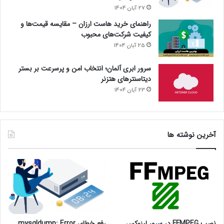
27 آبان 1404
راهنمای خرید هاست ارزان – مقایسه قیمت‌ها و
کیفیت شرکت‌های محبوب
25 آبان 1404
سرور ابری آلمان؛ انتخاب امن و پرسرعت بر بستر
دیتاسنترهای هتزنر
23 آبان 1404
آخرین نوشته ها
نصب FFMPEG در سرور لینوکس
رفع خطای mysqldump: Error