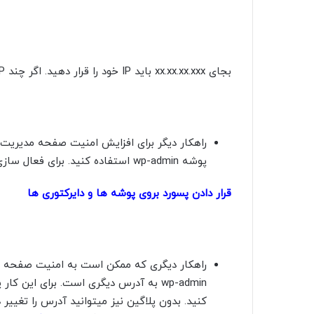
بجای xx.xx.xx.xxx باید IP خود را قرار دهید. اگر چند IP دارید باید از چند خط برای allow from استفاد کنید.
پوشه wp-admin استفاده کنید. برای فعال سازی این قابلیت از راهنمای زیر استفاده کنید.
قرار دادن پسورد بروی پوشه ها و دایرکتوری ها
راهکار دیگری که ممکن است به امنیت صفحه
wp-admin به آدرس دیگری است. برای این 
کنید. بدون پلاگین نیز میتوانید آدرس را تغییر د