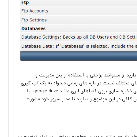
د، و میتوانید براحتی با استفاده از پنل مدیریت و
یپت های مختلف نسبت در بازه های زمانی دلخواه به بک آپ گیری
مداوم اقدام کنید، حتی میتوانید تنظیمات را برای ذخیره سازی بروی فضاهای ابری مانند google drive یا
 دانش کافی در این موضوع را ندارید با مدیر سرور خود مشورت
نظم به امن سازی وردپرس خواهیم پرداخت. در تمام توضیحات