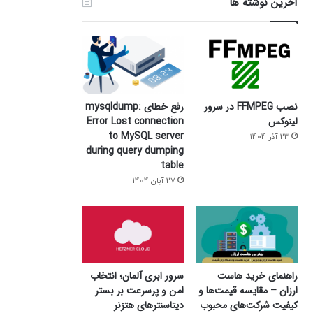
آخرین نوشته ها
نصب FFMPEG در سرور
رفع خطای mysqldump:
لینوکس
Error Lost connection
to MySQL server
23 آذر 1404
during query dumping
table
27 آبان 1404
سرور ابری آلمان؛ انتخاب
راهنمای خرید هاست
امن و پرسرعت بر بستر
ارزان – مقایسه قیمت‌ها و
دیتاسنترهای هتزنر
کیفیت شرکت‌های محبوب