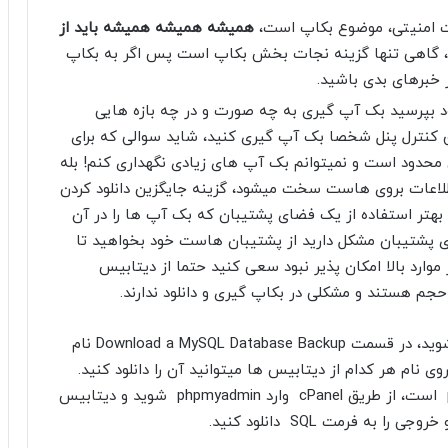
ات امنیتی، موضوع بکاپ است،
همیشه همیشه همیشه باید از
، گاهی تنها گزینه نجات بخش بکاپ است پس اگر به بکاپ
ر خبرهای بدی باشید.
 بپرسید بک آپ گیری به چه صورت و در چه بازه هایی
 کنترل پنل شخصا بک آپ گیری کنید، شاید سوالی که برای
دود است و نمیتوانم بک آپ های زیادی نگهداری کنم! بله
اعات بروی هاست سخت میشود، گزینه جایگزین دانلود کردن
تر استفاده از یک فضای پشتیبان که بک آپ ها را در آن
ای پشتیبان مشکل دارید از پشتیبان هاست خود بخواهید تا
ز موارد بالا امکان پذیر نبود سعی کنید حتما از دیتابیس
م هستند و مشکلی در بکاپ گیری و دانلود ندارند.
اگر از cPanel استفاده میکنید وارد گزینه Backup شوید، در قسمت Download a MySQL Database Backup نام
 نام هر کدام از دیتابیس ها میتوانید آن را دانلود کنید.
راهکار دیگر دانلود دیتابیس استفاده از phpmyadmin است، از طریق cPanel وارد phpmyadmin شوید و دیتابیس