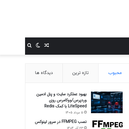
نوشته
تغییر
جستجو
تصادفی
پوسته
برای
محبوب
تازه ترین
دیدگاه ها
بهبود عملکرد سایت و پنل ادمین
وردپرس/ووکامرس روی
LiteSpeed با کمک Redis
5 مرداد 1405
نصب FFMPEG در سرور لینوکس
23 آذر 1404