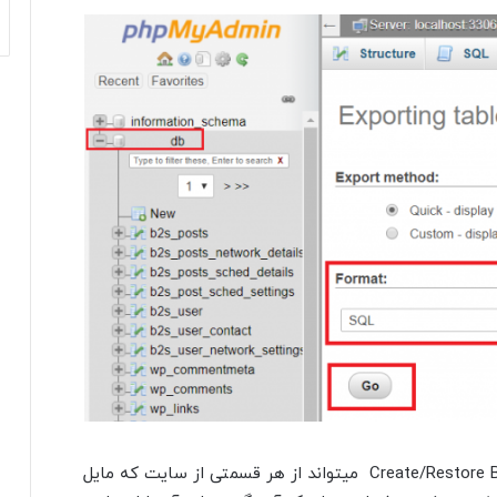
در Directadmin هم با وارد شدن به قسمت Create/Restore Backups میتواند از هر قسمتی از سایت که مایل