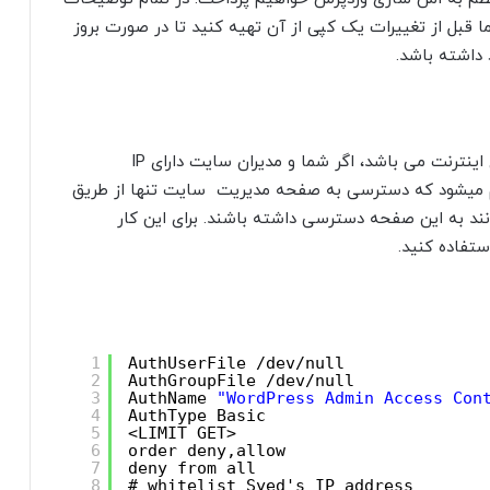
ما قبل از تغییرات یک کپی از آن تهیه کنید تا در صورت بروز
 داشته باشد.
یکی از بهترین روش ها استفاده از IP اختصاصی برای اینترنت می باشد، اگر شما و مدیران سایت دارای IP
م میشود که دسترسی به صفحه مدیریت سایت تنها از طریق
ند به این صفحه دسترسی داشته باشند. برای این کار
1
AuthUserFile /dev/null
2
AuthGroupFile /dev/null
3
AuthName 
"WordPress Admin Access Con
4
AuthType Basic
5
<LIMIT GET>
6
order deny,allow
7
deny from all
8
# whitelist Syed's IP address