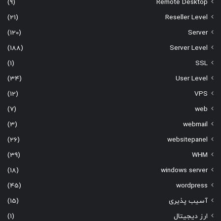
(9)
Remote Desktop
(21)
Reseller Level
(120)
Server
(188)
Server Level
(1)
SSL
(34)
User Level
(12)
VPS
(7)
web
(3)
webmail
(26)
websitepanel
(39)
WHM
(18)
windows server
(45)
wordpress
آسیب پذیری
(15)
ارز دیجیتال
(1)