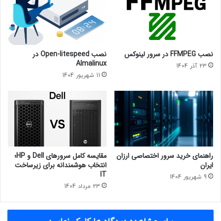
نصب FFMPEG در سرور لینوکس
نصب Open-litespeed در
Almalinux
23 آذر 1404
11 شهریور 1404
راهنمای خرید سرور اختصاصی ارزان
مقایسه کامل سرورهای Dell و HP؛
ایران
انتخاب هوشمندانه برای زیرساخت
IT
9 شهریور 1404
23 مرداد 1404