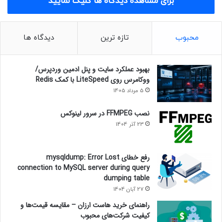
برای مشاهده دیدگاه ها کلیک نمایید
محبوب
تازه ترین
دیدگاه ها
بهبود عملکرد سایت و پنل ادمین وردپرس/
ووکامرس روی LiteSpeed با کمک Redis
5 مرداد 1405
نصب FFMPEG در سرور لینوکس
23 آذر 1404
رفع خطای mysqldump: Error Lost
connection to MySQL server during query
dumping table
27 آبان 1404
راهنمای خرید هاست ارزان – مقایسه قیمت‌ها و
کیفیت شرکت‌های محبوب