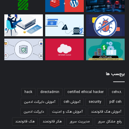
برچسب ها
hack
directadmin
certified ethical hacker
cehv8
pdf ceh
security
آموزش ceh
آموزش دایرکت ادمین
آموزش هک قانونمند
آموزش هک و امنیت
دایرکت ادمین
رفع مشکل سرور
مدیریت سرور
هکر قانونمند
هک قانونمند