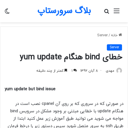
بلاگ سرورستاپ
منو
جستجو
تغی
برای
پو
خانه
/
Server
Server
خطای bind هنگام yum update
مهدی
8 آبان 1392
1
کمتر از چند دقیقه
yum update but bind issue
در صورتی که در سروری که بر روی آن cpanel نصب است در
هنگام update با خطایی مبتنی بر وجود مشکل در سرویس bind
مواجه می شوید می توانید طبق آموزش زیر عمل کنید ابتدا از
طریق ssh به سرور متصل شوید سپس دستور زیر را درخط فرمان