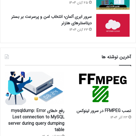
25 آبان 1404
سرور ابری آلمان؛ انتخاب امن و پرسرعت بر بستر
دیتاسنترهای هتزنر
23 آبان 1404
آخرین نوشته ها
نصب FFMPEG در سرور لینوکس
رفع خطای mysqldump: Error
Lost connection to MySQL
23 آذر 1404
server during query dumping
table