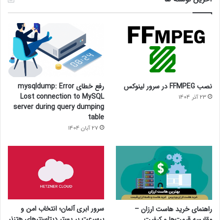
نصب FFMPEG در سرور لینوکس
رفع خطای mysqldump: Error
Lost connection to MySQL
23 آذر 1404
server during query dumping
table
27 آبان 1404
سرور ابری آلمان؛ انتخاب امن و
راهنمای خرید هاست ارزان –
پرسرعت بر بستر دیتاسنترهای هتزنر
مقایسه قیمت‌ها و کیفیت