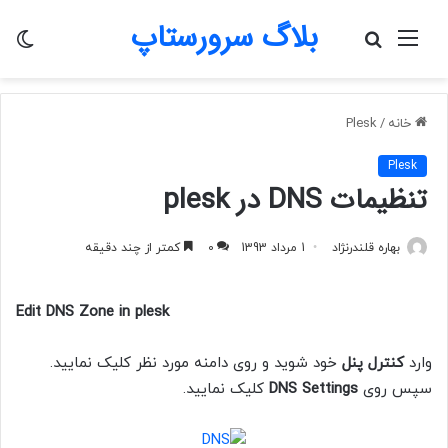
بلاگ سرورستاپ
منو
جستجو
تغی
برای
پو
خانه
/
Plesk
Plesk
تنظیمات DNS در plesk
بهاره قلندرنژاد
1 مرداد 1393
0
کمتر از چند دقیقه
Edit DNS Zone in plesk
وارد
کنترل پنل
خود شوید و روی دامنه مورد نظر کلیک نمایید.
سپس روی
DNS Settings
کلیک نمایید.