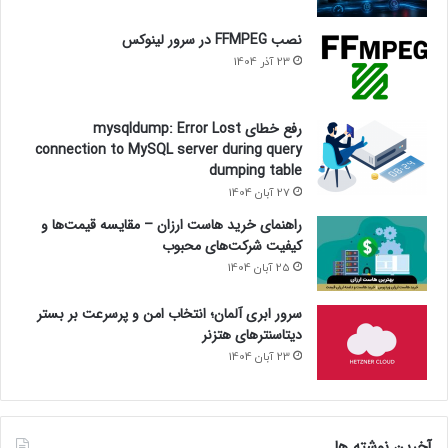
نصب FFMPEG در سرور لینوکس
23 آذر 1404
رفع خطای mysqldump: Error Lost
connection to MySQL server during query
dumping table
27 آبان 1404
راهنمای خرید هاست ارزان – مقایسه قیمت‌ها و
کیفیت شرکت‌های محبوب
25 آبان 1404
سرور ابری آلمان؛ انتخاب امن و پرسرعت بر بستر
دیتاسنترهای هتزنر
23 آبان 1404
آخرین نوشته ها