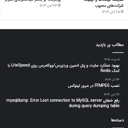
شرکت‌های محبوب
23 آبان 1404
25 آبان 1404
مطالب پر بازدید
5 مرداد 1405
بهبود عملکرد سایت و پنل ادمین وردپرس/ووکامرس روی LiteSpeed با
کمک Redis
23 آذر 1404
نصب FFMPEG در سرور لینوکس
27 آبان 1404
رفع خطای mysqldump: Error Lost connection to MySQL server
during query dumping table
دسته‌ها