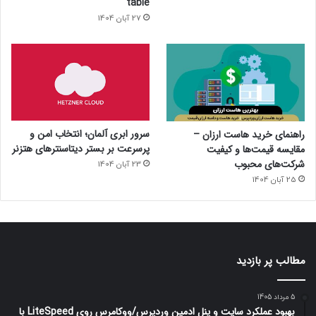
table
27 آبان 1404
سرور ابری آلمان؛ انتخاب امن و
راهنمای خرید هاست ارزان –
پرسرعت بر بستر دیتاسنترهای هتزنر
مقایسه قیمت‌ها و کیفیت
شرکت‌های محبوب
23 آبان 1404
25 آبان 1404
مطالب پر بازدید
5 مرداد 1405
بهبود عملکرد سایت و پنل ادمین وردپرس/ووکامرس روی LiteSpeed با