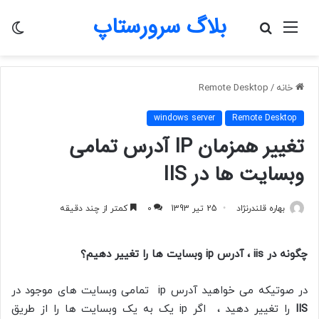
بلاگ سرورستاپ
منو
جستجو
تغی
برای
پو
خانه
/
Remote Desktop
windows server
Remote Desktop
تغییر همزمان IP آدرس تمامی
وبسایت ها در IIS
بهاره قلندرنژاد
25 تیر 1393
0
کمتر از چند دقیقه
چگونه در iis ، آدرس ip وبسایت ها را تغییر دهیم؟
‫در صوتیکه می خواهید آدرس ip تمامی وبسایت های موجود در
IIS
را تغییر دهید ، اگر ip یک به یک وبسایت ها را از طریق