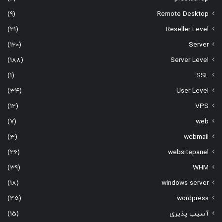
(9)
Remote Desktop
(21)
Reseller Level
(120)
Server
(188)
Server Level
(1)
SSL
(34)
User Level
(12)
VPS
(7)
web
(3)
webmail
(26)
websitepanel
(39)
WHM
(18)
windows server
(45)
wordpress
آسیب پذیری
(15)