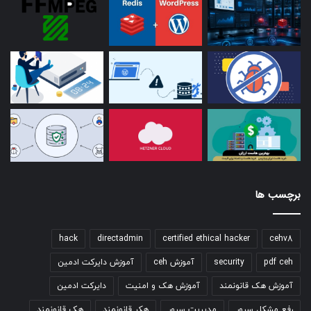
برچسب ها
hack
directadmin
certified ethical hacker
cehv8
pdf ceh
security
آموزش ceh
آموزش دایرکت ادمین
آموزش هک قانونمند
آموزش هک و امنیت
دایرکت ادمین
رفع مشکل سرور
مدیریت سرور
هکر قانونمند
هک قانونمند