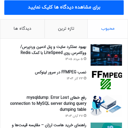
برای مشاهده دیدگاه ها کلیک نمایید
محبوب
تازه ترین
دیدگاه ها
بهبود عملکرد سایت و پنل ادمین وردپرس/
ووکامرس روی LiteSpeed با کمک Redis
5 مرداد 1405
نصب FFMPEG در سرور لینوکس
23 آذر 1404
رفع خطای mysqldump: Error Lost
connection to MySQL server during query
dumping table
27 آبان 1404
راهنمای خرید هاست ارزان – مقایسه قیمت‌ها و