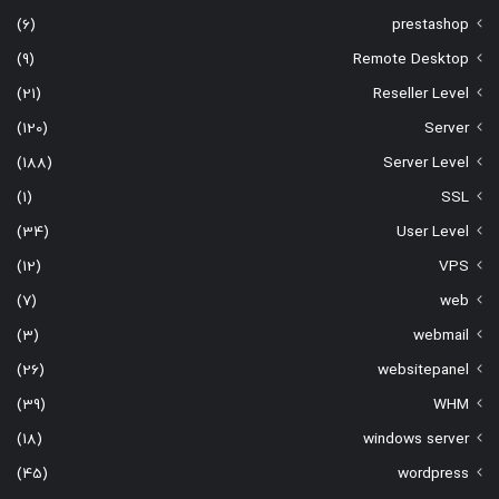
(6)
prestashop
(9)
Remote Desktop
(21)
Reseller Level
(120)
Server
(188)
Server Level
(1)
SSL
(34)
User Level
(12)
VPS
(7)
web
(3)
webmail
(26)
websitepanel
(39)
WHM
(18)
windows server
(45)
wordpress