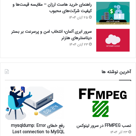
راهنمای خرید هاست ارزان – مقایسه قیمت‌ها و
کیفیت شرکت‌های محبوب
25 آبان 1404
سرور ابری آلمان؛ انتخاب امن و پرسرعت بر بستر
دیتاسنترهای هتزنر
23 آبان 1404
آخرین نوشته ها
نصب FFMPEG در سرور لینوکس
رفع خطای mysqldump: Error
Lost connection to MySQL
23 آذر 1404