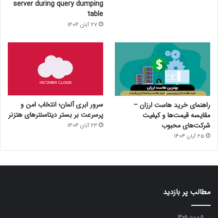
server during query dumping
table
27 آبان 1404
سرور ابری آلمان؛ انتخاب امن و
راهنمای خرید هاست ارزان –
پرسرعت بر بستر دیتاسنترهای هتزنر
مقایسه قیمت‌ها و کیفیت
شرکت‌های محبوب
23 آبان 1404
25 آبان 1404
مطالب پر بازدید
5 مرداد 1405