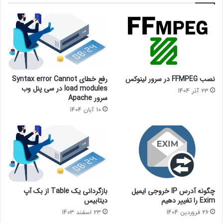
نصب FFMPEG در سرور لینوکس
رفع خطای Syntax error Cannot
load modules در سی پنل وب
23 آذر 1404
سرور Apache
10 آبان 1404
چگونه آدرس IP خروجی ایمیل
بازگردانی یک Table از بک آپ
Exim را تغییر دهیم
دیتابیس
26 فروردین 1404
23 اسفند 1403