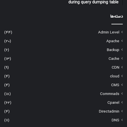
during query dumping table
دسته‌ها
(44)
Admin Level
(20)
Apache
(6)
Backup
(13)
Cache
(9)
CDN
(4)
cloud
(4)
CMS
(18)
Commnads
(62)
Cpanel
(4)
Directadmin
(11)
DNS