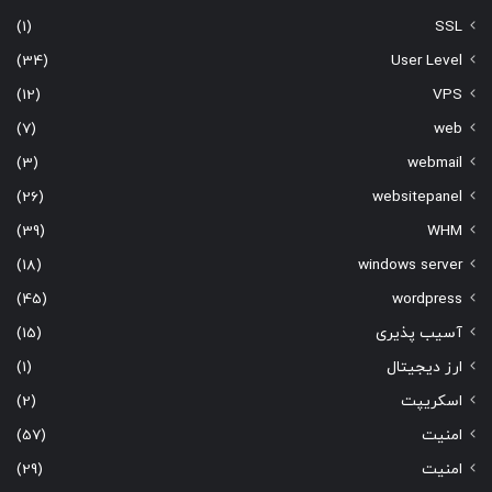
(1)
SSL
(34)
User Level
(12)
VPS
(7)
web
(3)
webmail
(26)
websitepanel
(39)
WHM
(18)
windows server
(45)
wordpress
آسیب پذیری
(15)
ارز دیجیتال
(1)
اسکریپت
(2)
امنیت
(57)
امنیت
(29)