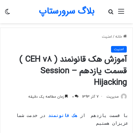
بلاگ سرورستاپ
منو
جستجو
تغی
برای
پو
خانه
/
امنیت
امنیت
آموزش هک قانونمند ( CEH v8 )
قسمت یازدهم – Session
Hijacking
مدیریت
7 آذر 1393
0
زمان مطالعه یک دقیقه
با قسمت یازدهم از
هک قانونمند
در خدمت شما
عزیزان هستیم