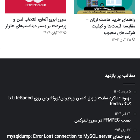
سرور ابری آلمان؛ انتخاب امن و
راهنمای خرید هاست ارزان –
پرسرعت بر بستر دیتاسنترهای هتزنر
مقایسه قیمت‌ها و کیفیت
شرکت‌های محبوب
23 آبان 1404
25 آبان 1404
مطالب پر بازدید
5 مرداد 1405
بهبود عملکرد سایت و پنل ادمین وردپرس/ووکامرس روی LiteSpeed با
کمک Redis
23 آذر 1404
نصب FFMPEG در سرور لینوکس
27 آبان 1404
رفع خطای mysqldump: Error Lost connection to MySQL server