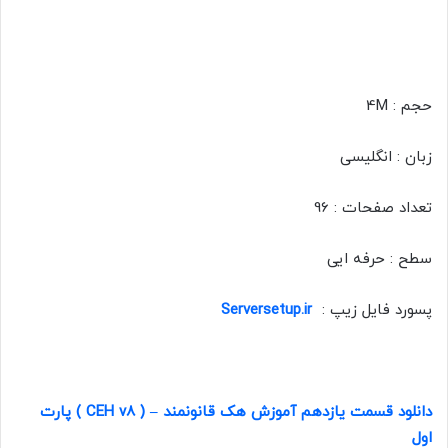
حجم :
4M
زبان : انگلیسی
تعداد صفحات :
96
سطح : حرفه ایی
پسورد فایل زیپ :
Serversetup.ir
دانلود قسمت یازدهم آموزش هک قانونمند
( CEH v8 ) –
پارت
اول