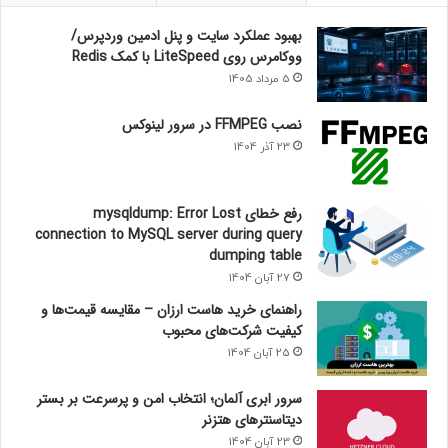
بهبود عملکرد سایت و پنل ادمین وردپرس/
ووکامرس روی LiteSpeed با کمک Redis
5 مرداد 1405
نصب FFMPEG در سرور لینوکس
23 آذر 1404
رفع خطای mysqldump: Error Lost
connection to MySQL server during query
dumping table
27 آبان 1404
راهنمای خرید هاست ارزان – مقایسه قیمت‌ها و
کیفیت شرکت‌های محبوب
25 آبان 1404
سرور ابری آلمان؛ انتخاب امن و پرسرعت بر بستر
دیتاسنترهای هتزنر
23 آبان 1404