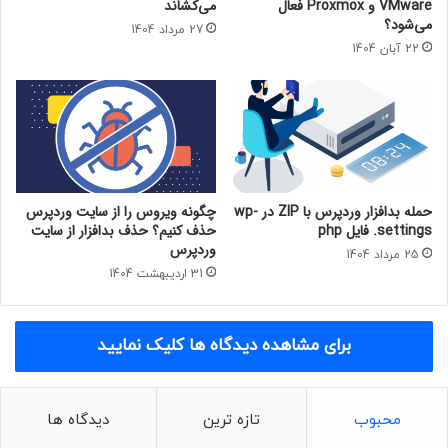
VMware و Proxmox فعال
می‌کشاند
می‌شود؟
27 مرداد 1404
22 آبان 1404
حمله بدافزار وردپرس با ZIP در wp-
چگونه ویروس را از سایت وردپرس
settings. فایل php
حذف کنیم؟ حذف بدافزار از سایت
وردپرس
25 مرداد 1404
31 اردیبهشت 1404
برای مشاهده دیدگاه ها کلیک نمایید
محبوب
تازه ترین
دیدگاه ها