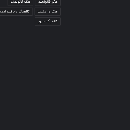
هکر قانونمند
هک قانونمند
هک و امنیت
کانفیگ دایرکت ادمی
کانفیگ سرور