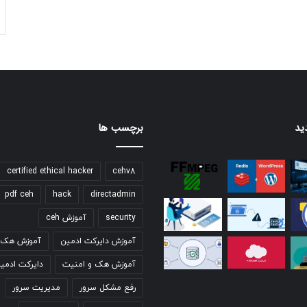
ید
برچسب ها
certified ethical hacker
cehv8
pdf ceh
hack
directadmin
security
آموزش ceh
آموزش دایرکت ادمین
آموزش هک ق
آموزش هک و امنیت
دایرکت ادمی
رفع مشکل سرور
مدیریت سرور