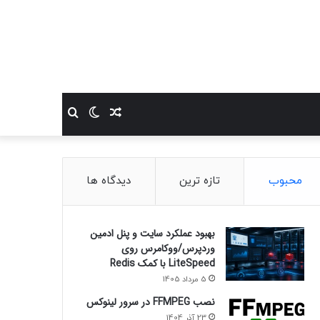
نوشته
تغییر
جستجو
تصادفی
پوسته
برای
محبوب
تازه ترین
دیدگاه ها
بهبود عملکرد سایت و پنل ادمین
وردپرس/ووکامرس روی
LiteSpeed با کمک Redis
5 مرداد 1405
نصب FFMPEG در سرور لینوکس
23 آذر 1404