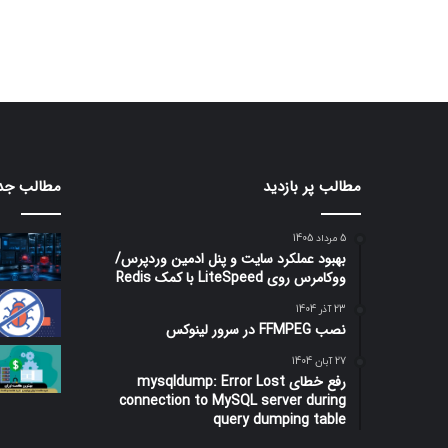
مطالب پر بازدید
مطالب جد
5 مرداد 1405
بهبود عملکرد سایت و پنل ادمین وردپرس/
ووکامرس روی LiteSpeed با کمک Redis
23 آذر 1404
نصب FFMPEG در سرور لینوکس
27 آبان 1404
رفع خطای mysqldump: Error Lost
connection to MySQL server during
query dumping table