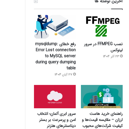
آخرین نوشته ها
نصب FFMPEG در سرور
رفع خطای mysqldump:
لینوکس
Error Lost connection
to MySQL server
23 آذر 1404
during query dumping
table
27 آبان 1404
سرور ابری آلمان؛ انتخاب
راهنمای خرید هاست
امن و پرسرعت بر بستر
ارزان – مقایسه قیمت‌ها و
دیتاسنترهای هتزنر
کیفیت شرکت‌های محبوب