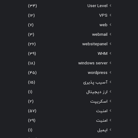
(34)
User Level
(12)
VPS
(7)
web
(3)
webmail
(26)
websitepanel
(39)
WHM
(18)
windows server
(45)
wordpress
آسیب پذیری
(15)
ارز دیجیتال
(1)
اسکریپت
(2)
امنیت
(57)
امنیت
(29)
ایمیل
(1)