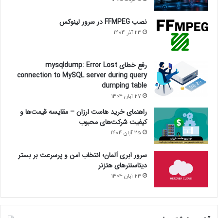
نصب FFMPEG در سرور لینوکس
23 آذر 1404
رفع خطای mysqldump: Error Lost
connection to MySQL server during query
dumping table
27 آبان 1404
راهنمای خرید هاست ارزان – مقایسه قیمت‌ها و
کیفیت شرکت‌های محبوب
25 آبان 1404
سرور ابری آلمان؛ انتخاب امن و پرسرعت بر بستر
دیتاسنترهای هتزنر
23 آبان 1404