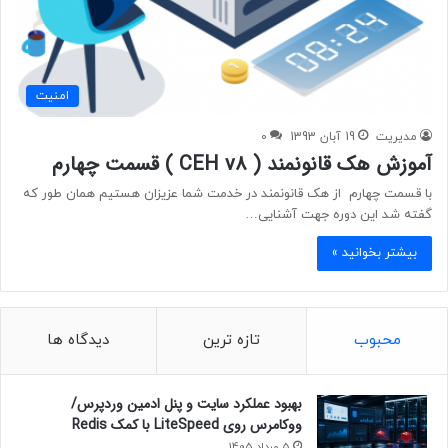
امنیت
مدیریت
19 آبان 1393
0
آموزش هک قانونمند ( CEH v8 ) قسمت چهارم
با قسمت چهارم از هک قانونمند در خدمت شما عزیزان هستیم همان طور که
گفته شد این دوره جهت آشنایی…
بیشتر بخوانید »
محبوب
تازه ترین
دیدگاه ها
بهبود عملکرد سایت و پنل ادمین وردپرس/
ووکامرس روی LiteSpeed با کمک Redis
5 مرداد 1405