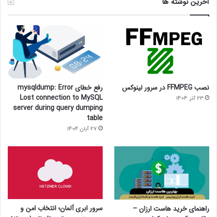
آخرین نوشته ها
نصب FFMPEG در سرور لینوکس
رفع خطای mysqldump: Error
Lost connection to MySQL
23 آذر 1404
server during query dumping
table
27 آبان 1404
سرور ابری آلمان؛ انتخاب امن و
راهنمای خرید هاست ارزان –