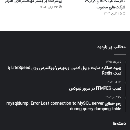
پرسرعت بر بستر دیتاسنترهای هتزنر
مقایسه قیمت‌ها و کیفیت
شرکت‌های محبوب
23 آبان 1404
25 آبان 1404
مطالب پر بازدید
5 مرداد 1405
بهبود عملکرد سایت و پنل ادمین وردپرس/ووکامرس روی LiteSpeed با
کمک Redis
23 آذر 1404
نصب FFMPEG در سرور لینوکس
27 آبان 1404
رفع خطای mysqldump: Error Lost connection to MySQL server
during query dumping table
دسته‌ها