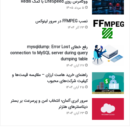
ووکامرس روی LiteSpeed با کمک Redis
5 مرداد 1405
نصب FFMPEG در سرور لینوکس
23 آذر 1404
رفع خطای mysqldump: Error Lost
connection to MySQL server during query
dumping table
27 آبان 1404
راهنمای خرید هاست ارزان – مقایسه قیمت‌ها و
کیفیت شرکت‌های محبوب
25 آبان 1404
سرور ابری آلمان؛ انتخاب امن و پرسرعت بر بستر
دیتاسنترهای هتزنر
23 آبان 1404