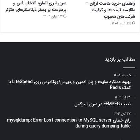
سرور ابری آلمان؛ انتخاب امن و
راهنمای خرید هاست ارزان –
پرسرعت بر بستر دیتاسنترهای هتزنر
مقایسه قیمت‌ها و کیفیت
شرکت‌های محبوب
23 آبان 1404
25 آبان 1404
مطالب پر بازدید
5 مرداد 1405
بهبود عملکرد سایت و پنل ادمین وردپرس/ووکامرس روی LiteSpeed با
کمک Redis
23 آذر 1404
نصب FFMPEG در سرور لینوکس
27 آبان 1404
رفع خطای mysqldump: Error Lost connection to MySQL server
during query dumping table