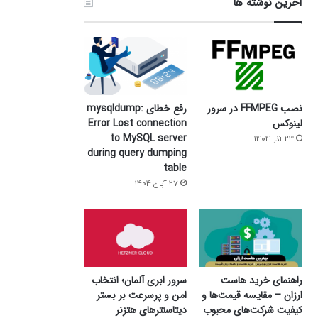
آخرین نوشته ها
نصب FFMPEG در سرور
رفع خطای mysqldump:
لینوکس
Error Lost connection
to MySQL server
23 آذر 1404
during query dumping
table
27 آبان 1404
سرور ابری آلمان؛ انتخاب
راهنمای خرید هاست
امن و پرسرعت بر بستر
ارزان – مقایسه قیمت‌ها و
دیتاسنترهای هتزنر
کیفیت شرکت‌های محبوب