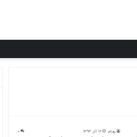
بهنام
12 آذر 1393
0