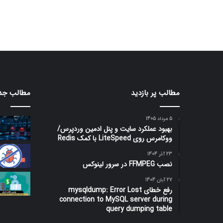
مطالب پر بازدید
مطالب جد
5 مرداد 1405
بهبود عملکرد سایت و پنل ادمین وردپرس/
ووکامرس روی LiteSpeed با کمک Redis
23 آذر 1404
نصب FFMPEG در سرور لینوکس
27 آبان 1404
رفع خطای mysqldump: Error Lost
connection to MySQL server during
query dumping table