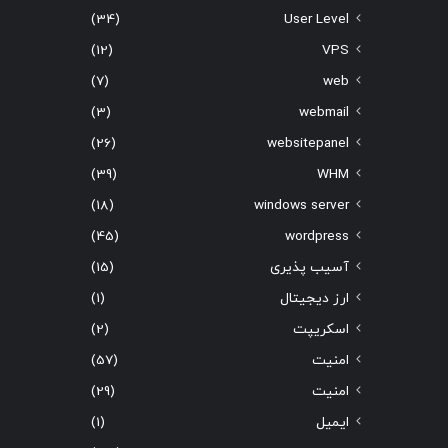
(34)
User Level
(12)
VPS
(7)
web
(3)
webmail
(26)
websitepanel
(39)
WHM
(18)
windows server
(45)
wordpress
آسیب پذیری
(15)
ارز دیجیتال
(1)
اسکریپت
(2)
امنیت
(57)
امنیت
(29)
ایمیل
(1)