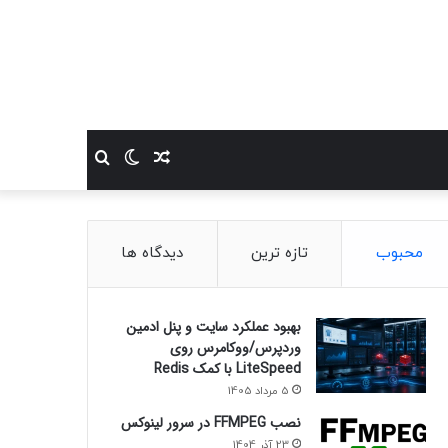
نوشته
تغییر
جستجو
تصادفی
پوسته
برای
محبوب
تازه ترین
دیدگاه ها
بهبود عملکرد سایت و پنل ادمین
وردپرس/ووکامرس روی
LiteSpeed با کمک Redis
5 مرداد 1405
نصب FFMPEG در سرور لینوکس
23 آذر 1404