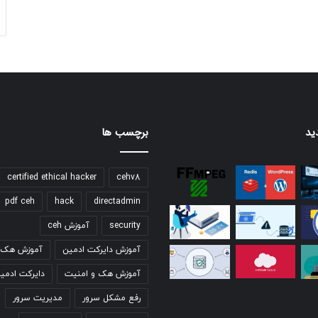
ید
برچسب ها
certified ethical hacker
cehv8
pdf ceh
hack
directadmin
security
آموزش ceh
آموزش دایرکت ادمین
آموزش هک ق
آموزش هک و امنیت
دایرکت ادمی
رفع مشکل سرور
مدیریت سرور