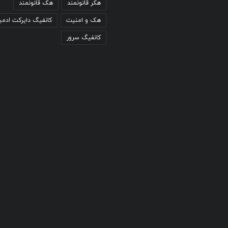
هکر قانونمند
هک قانونمند
هک و امنیت
کانفیگ دایرکت ادمی
کانفیگ سرور