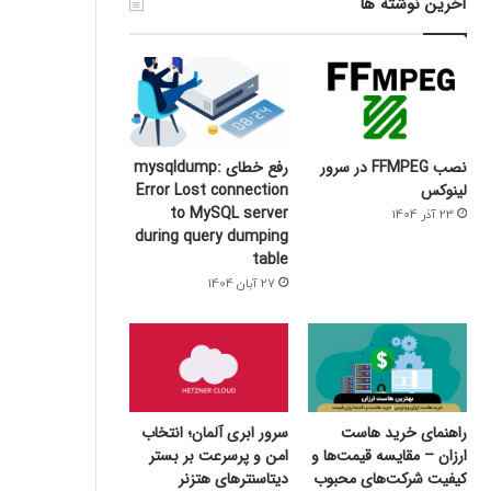
آخرین نوشته ها
نصب FFMPEG در سرور
رفع خطای mysqldump:
لینوکس
Error Lost connection
to MySQL server
23 آذر 1404
during query dumping
table
27 آبان 1404
سرور ابری آلمان؛ انتخاب
راهنمای خرید هاست
امن و پرسرعت بر بستر
ارزان – مقایسه قیمت‌ها و
دیتاسنترهای هتزنر
کیفیت شرکت‌های محبوب