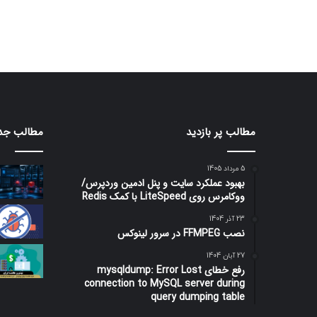
مطالب پر بازدید
مطالب جد
5 مرداد 1405
بهبود عملکرد سایت و پنل ادمین وردپرس/
ووکامرس روی LiteSpeed با کمک Redis
23 آذر 1404
نصب FFMPEG در سرور لینوکس
27 آبان 1404
رفع خطای mysqldump: Error Lost
connection to MySQL server during
query dumping table