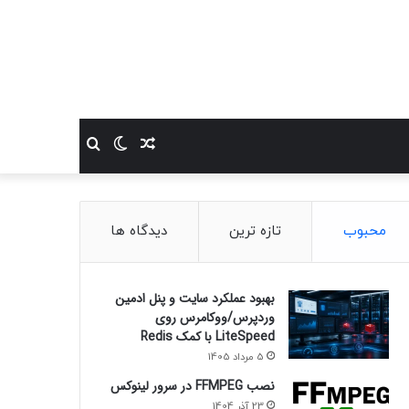
نوشته
تغییر
جستجو
تصادفی
پوسته
برای
محبوب
تازه ترین
دیدگاه ها
بهبود عملکرد سایت و پنل ادمین
وردپرس/ووکامرس روی
LiteSpeed با کمک Redis
5 مرداد 1405
نصب FFMPEG در سرور لینوکس
23 آذر 1404