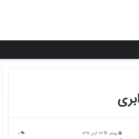
بری
بهنام
22 آبان 1396
0