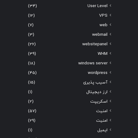
(34)
User Level
(12)
VPS
(7)
web
(3)
webmail
(26)
websitepanel
(39)
WHM
(18)
windows server
(45)
wordpress
آسیب پذیری
(15)
ارز دیجیتال
(1)
اسکریپت
(2)
امنیت
(57)
امنیت
(29)
ایمیل
(1)