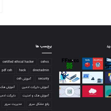
ید
برچسب ها
certified ethical hacker
cehv8
pdf ceh
hack
directadmin
security
آموزش ceh
آموزش دایرکت ادمین
آموزش هک ق
آموزش هک و امنیت
دایرکت ادمی
رفع مشکل سرور
مدیریت سرور