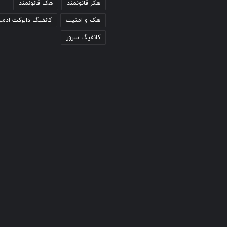
هکر قانونمند
هک قانونمند
هک و امنیت
کانفیگ دایرکت ادمی
کانفیگ سرور