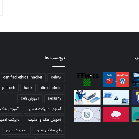
ید
برچسب ها
certified ethical hacker
cehv8
pdf ceh
hack
directadmin
security
آموزش ceh
آموزش دایرکت ادمین
آموزش هک ق
آموزش هک و امنیت
دایرکت ادمی
رفع مشکل سرور
مدیریت سرور