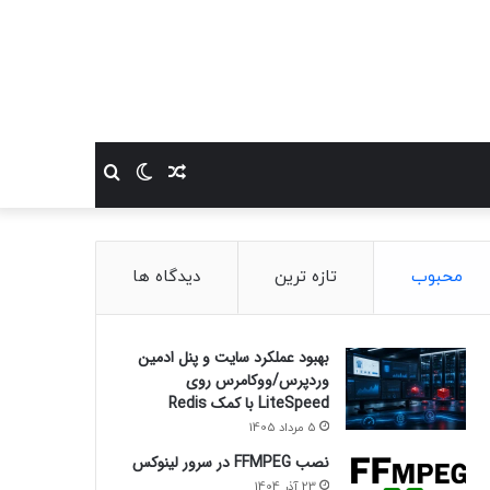
نوشته
تغییر
جستجو
تصادفی
پوسته
برای
محبوب
تازه ترین
دیدگاه ها
بهبود عملکرد سایت و پنل ادمین
وردپرس/ووکامرس روی
LiteSpeed با کمک Redis
5 مرداد 1405
نصب FFMPEG در سرور لینوکس
23 آذر 1404