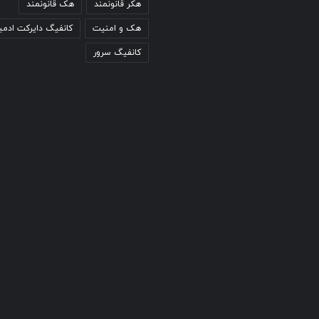
هکر قانونمند
هک قانونمند
هک و امنیت
کانفیگ دایرکت ادمی
کانفیگ سرور