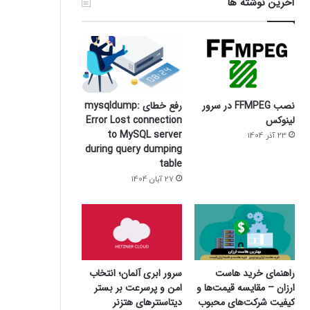
آخرین نوشته ها
نصب FFMPEG در سرور
رفع خطای mysqldump:
لینوکس
Error Lost connection
to MySQL server
23 آذر 1404
during query dumping
table
27 آبان 1404
سرور ابری آلمان؛ انتخاب
راهنمای خرید هاست
امن و پرسرعت بر بستر
ارزان – مقایسه قیمت‌ها و
دیتاسنترهای هتزنر
کیفیت شرکت‌های محبوب