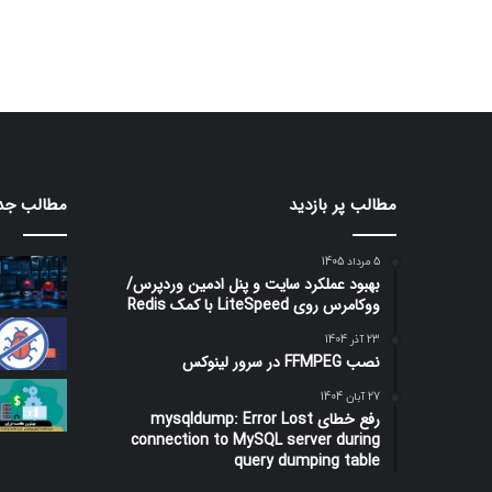
مطالب پر بازدید
مطالب جد
5 مرداد 1405
بهبود عملکرد سایت و پنل ادمین وردپرس/
ووکامرس روی LiteSpeed با کمک Redis
23 آذر 1404
نصب FFMPEG در سرور لینوکس
27 آبان 1404
رفع خطای mysqldump: Error Lost
connection to MySQL server during
query dumping table