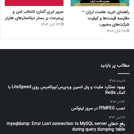
سرور ابری آلمان؛ انتخاب امن و
راهنمای خرید هاست ارزان –
پرسرعت بر بستر دیتاسنترهای هتزنر
مقایسه قیمت‌ها و کیفیت
شرکت‌های محبوب
23 آبان 1404
25 آبان 1404
مطالب پر بازدید
5 مرداد 1405
بهبود عملکرد سایت و پنل ادمین وردپرس/ووکامرس روی LiteSpeed با
کمک Redis
23 آذر 1404
نصب FFMPEG در سرور لینوکس
27 آبان 1404
رفع خطای mysqldump: Error Lost connection to MySQL server
during query dumping table