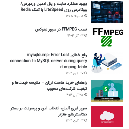
بهبود عملکرد سایت و پنل ادمین وردپرس/
ووکامرس روی LiteSpeed با کمک Redis
5 مرداد 1405
نصب FFMPEG در سرور لینوکس
23 آذر 1404
رفع خطای mysqldump: Error Lost
connection to MySQL server during query
dumping table
27 آبان 1404
راهنمای خرید هاست ارزان – مقایسه قیمت‌ها و
کیفیت شرکت‌های محبوب
25 آبان 1404
سرور ابری آلمان؛ انتخاب امن و پرسرعت بر بستر
دیتاسنترهای هتزنر
23 آبان 1404