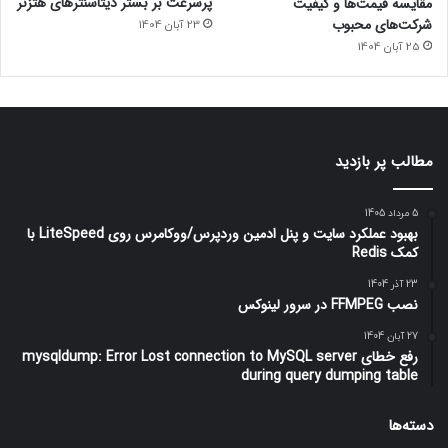
پرسرعت بر بستر دیتاسنترهای هتزنر
مقایسه قیمت‌ها و کیفیت
شرکت‌های محبوب
23 آبان 1404
25 آبان 1404
مطالب پر بازدید
5 مرداد 1405
بهبود عملکرد سایت و پنل ادمین وردپرس/ووکامرس روی LiteSpeed با
کمک Redis
23 آذر 1404
نصب FFMPEG در سرور لینوکس
27 آبان 1404
رفع خطای mysqldump: Error Lost connection to MySQL server
during query dumping table
دسته‌ها