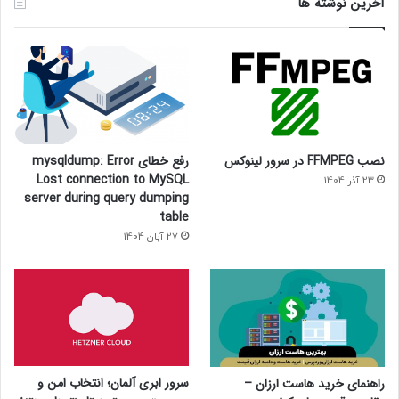
آخرین نوشته ها
نصب FFMPEG در سرور لینوکس
رفع خطای mysqldump: Error
Lost connection to MySQL
23 آذر 1404
server during query dumping
table
27 آبان 1404
سرور ابری آلمان؛ انتخاب امن و
راهنمای خرید هاست ارزان –