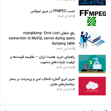
نصب FFMPEG در سرور لینوکس
23 آذر 1404
رفع خطای mysqldump: Error Lost
connection to MySQL server during query
dumping table
27 آبان 1404
راهنمای خرید هاست ارزان – مقایسه قیمت‌ها و
کیفیت شرکت‌های محبوب
25 آبان 1404
سرور ابری آلمان؛ انتخاب امن و پرسرعت بر بستر
دیتاسنترهای هتزنر
23 آبان 1404