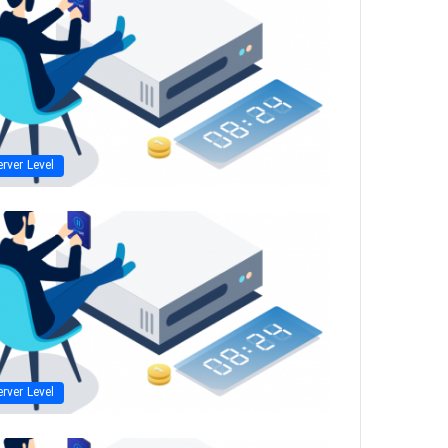
erver Level
erver Level