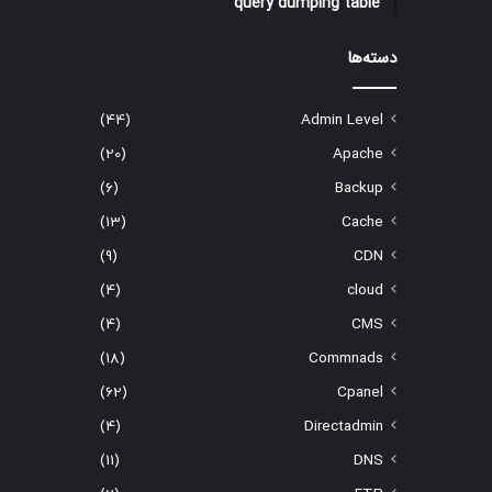
query dumping table
دسته‌ها
(44)
Admin Level
(20)
Apache
(6)
Backup
(13)
Cache
(9)
CDN
(4)
cloud
(4)
CMS
(18)
Commnads
(62)
Cpanel
(4)
Directadmin
(11)
DNS