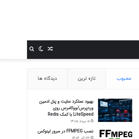
نوشته
تغییر
جستجو
تصادفی
پوسته
برای
محبوب
تازه ترین
دیدگاه ها
بهبود عملکرد سایت و پنل ادمین
وردپرس/ووکامرس روی
LiteSpeed با کمک Redis
5 مرداد 1405
نصب FFMPEG در سرور لینوکس
23 آذر 1404