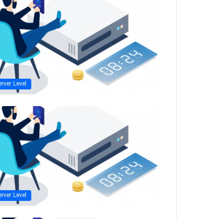
erver Level
erver Level