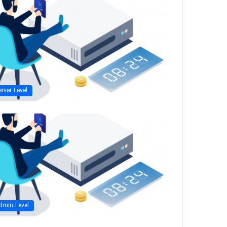
erver Level
dmin Level