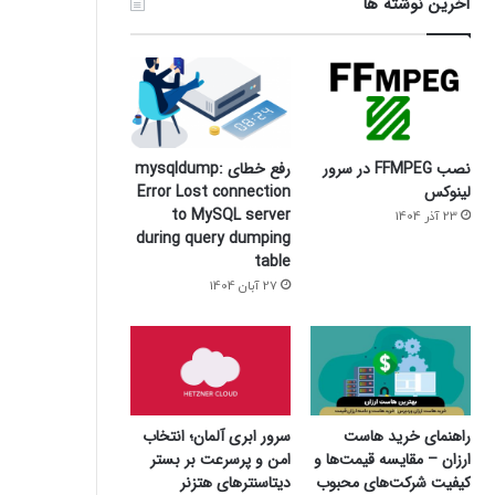
آخرین نوشته ها
نصب FFMPEG در سرور
رفع خطای mysqldump:
لینوکس
Error Lost connection
to MySQL server
23 آذر 1404
during query dumping
table
27 آبان 1404
سرور ابری آلمان؛ انتخاب
راهنمای خرید هاست
امن و پرسرعت بر بستر
ارزان – مقایسه قیمت‌ها و
دیتاسنترهای هتزنر
کیفیت شرکت‌های محبوب