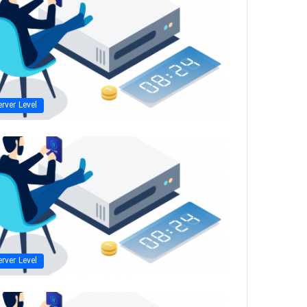
erver Level
erver Level