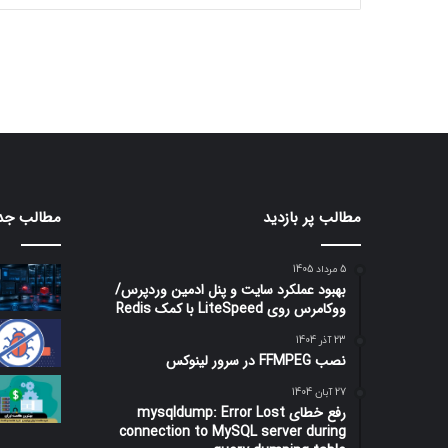
مطالب پر بازدید
مطالب جد
5 مرداد 1405
بهبود عملکرد سایت و پنل ادمین وردپرس/
ووکامرس روی LiteSpeed با کمک Redis
23 آذر 1404
نصب FFMPEG در سرور لینوکس
27 آبان 1404
رفع خطای mysqldump: Error Lost
connection to MySQL server during