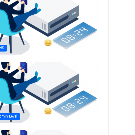
NS
dmin Level