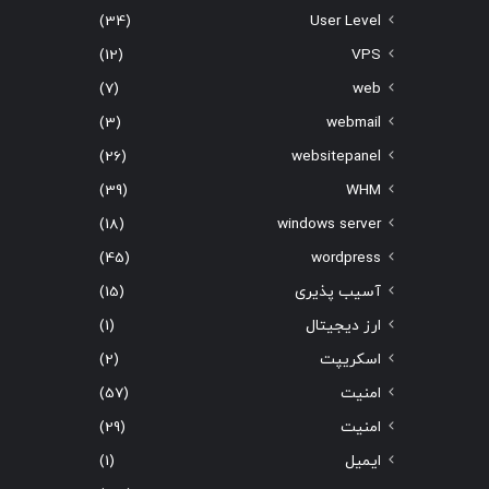
(34)
User Level
(12)
VPS
(7)
web
(3)
webmail
(26)
websitepanel
(39)
WHM
(18)
windows server
(45)
wordpress
آسیب پذیری
(15)
ارز دیجیتال
(1)
اسکریپت
(2)
امنیت
(57)
امنیت
(29)
ایمیل
(1)