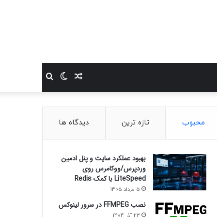
نوشته
تغییر
جستجو
تصادفی
پوسته
برای
محبوب
تازه ترین
دیدگاه ها
بهبود عملکرد سایت و پنل ادمین
وردپرس/ووکامرس روی
LiteSpeed با کمک Redis
5 مرداد 1405
نصب FFMPEG در سرور لینوکس
23 آذر 1404