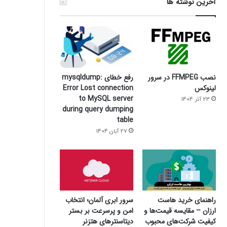
آخرین نوشته ها
نصب FFMPEG در سرور
رفع خطای mysqldump:
لینوکس
Error Lost connection
to MySQL server
23 آذر 1404
during query dumping
table
27 آبان 1404
سرور ابری آلمان؛ انتخاب
راهنمای خرید هاست
امن و پرسرعت بر بستر
ارزان – مقایسه قیمت‌ها و
دیتاسنترهای هتزنر
کیفیت شرکت‌های محبوب