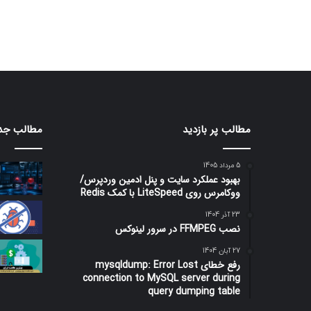
مطالب پر بازدید
مطالب جد
5 مرداد 1405
بهبود عملکرد سایت و پنل ادمین وردپرس/
ووکامرس روی LiteSpeed با کمک Redis
23 آذر 1404
نصب FFMPEG در سرور لینوکس
27 آبان 1404
رفع خطای mysqldump: Error Lost
connection to MySQL server during
query dumping table