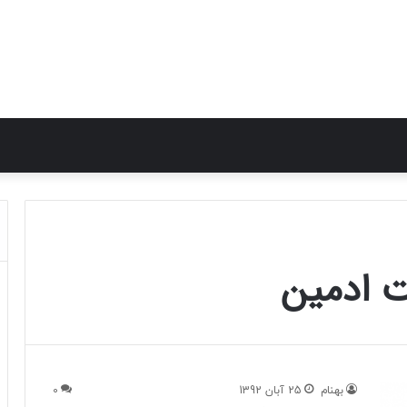
ت ادمین
بهنام
25 آبان 1392
0