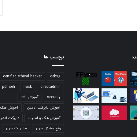
ید
برچسب ها
certified ethical hacker
cehv8
pdf ceh
hack
directadmin
security
آموزش ceh
آموزش دایرکت ادمین
آموزش هک ق
آموزش هک و امنیت
دایرکت ادمی
رفع مشکل سرور
مدیریت سرور