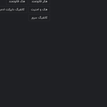
هکر قانونمند
هک قانونمند
هک و امنیت
کانفیگ دایرکت ادمی
کانفیگ سرور