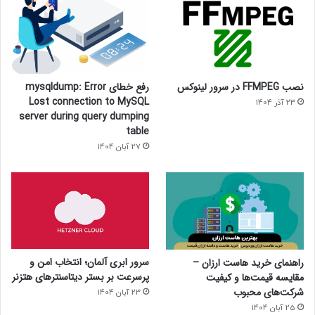
نصب FFMPEG در سرور لینوکس
رفع خطای mysqldump: Error
Lost connection to MySQL
23 آذر 1404
server during query dumping
table
27 آبان 1404
سرور ابری آلمان؛ انتخاب امن و
راهنمای خرید هاست ارزان –
پرسرعت بر بستر دیتاسنترهای هتزنر
مقایسه قیمت‌ها و کیفیت
شرکت‌های محبوب
23 آبان 1404
25 آبان 1404