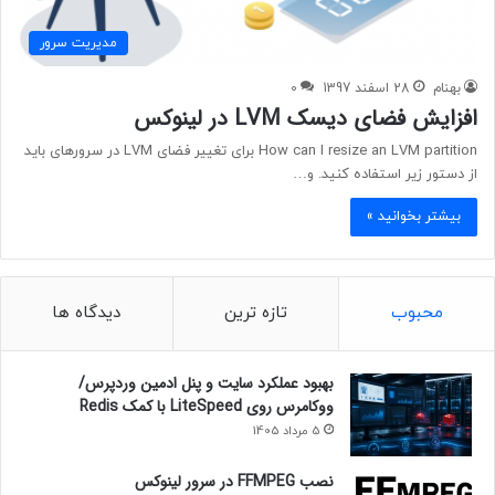
مدیریت سرور
بهنام
28 اسفند 1397
0
افزایش فضای دیسک LVM در لینوکس
How can I resize an LVM partition برای تغییر فضای LVM در سرورهای باید
از دستور زیر استفاده کنید. و…
بیشتر بخوانید »
محبوب
تازه ترین
دیدگاه ها
بهبود عملکرد سایت و پنل ادمین وردپرس/
ووکامرس روی LiteSpeed با کمک Redis
5 مرداد 1405
نصب FFMPEG در سرور لینوکس