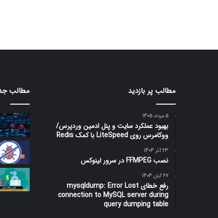
مطالب پر بازدید
مطالب جد
5 مرداد 1405
بهبود عملکرد سایت و پنل ادمین وردپرس/
ووکامرس روی LiteSpeed با کمک Redis
23 آذر 1404
نصب FFMPEG در سرور لینوکس
27 آبان 1404
رفع خطای mysqldump: Error Lost
connection to MySQL server during
query dumping table