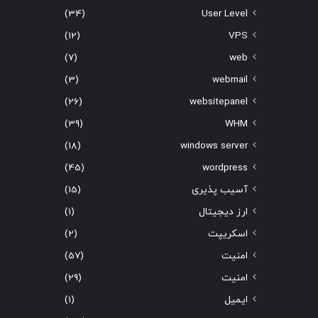
(34)
User Level
(12)
VPS
(7)
web
(3)
webmail
(26)
websitepanel
(39)
WHM
(18)
windows server
(45)
wordpress
آسیب پذیری
(15)
ارز دیجیتال
(1)
اسکریپت
(2)
امنیت
(57)
امنیت
(29)
ایمیل
(1)