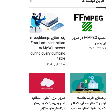
آخرین نوشته ها
نصب FFMPEG در سرور
رفع خطای mysqldump:
لینوکس
Error Lost connection
to MySQL server
23 آذر 1404
during query dumping
table
27 آبان 1404
سرور ابری آلمان؛ انتخاب
راهنمای خرید هاست
امن و پرسرعت بر بستر
ارزان – مقایسه قیمت‌ها و
دیتاسنترهای هتزنر
کیفیت شرکت‌های محبوب