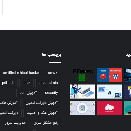
ید
برچسب ها
certified ethical hacker
cehv8
pdf ceh
hack
directadmin
security
آموزش ceh
آموزش دایرکت ادمین
آموزش هک ق
آموزش هک و امنیت
دایرکت ادمی
رفع مشکل سرور
مدیریت سرور