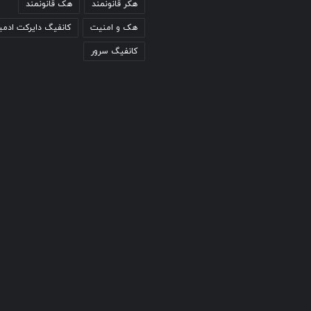
هکر قانونمند
هک قانونمند
هک و امنیت
کانفیگ دایرکت ادمی
کانفیگ سرور