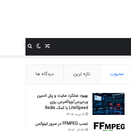
نوشته
تغییر
جستجو
تصادفی
پوسته
برای
محبوب
تازه ترین
دیدگاه ها
بهبود عملکرد سایت و پنل ادمین
وردپرس/ووکامرس روی
LiteSpeed با کمک Redis
5 مرداد 1405
نصب FFMPEG در سرور لینوکس
23 آذر 1404