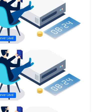
erver Level
erver Level