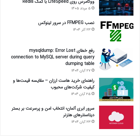
ووکامرس روی LiteSpeed با کمک Redis
5 مرداد 1405
نصب FFMPEG در سرور لینوکس
23 آذر 1404
رفع خطای mysqldump: Error Lost
connection to MySQL server during query
dumping table
27 آبان 1404
راهنمای خرید هاست ارزان – مقایسه قیمت‌ها و
کیفیت شرکت‌های محبوب
25 آبان 1404
سرور ابری آلمان؛ انتخاب امن و پرسرعت بر بستر
دیتاسنترهای هتزنر
23 آبان 1404