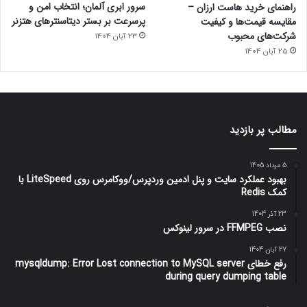
سرور ابری آلمان؛ انتخاب امن و
راهنمای خرید هاست ارزان –
پرسرعت بر بستر دیتاسنترهای هتزنر
مقایسه قیمت‌ها و کیفیت
شرکت‌های محبوب
23 آبان 1404
25 آبان 1404
مطالب پر بازدید
5 مرداد 1405
بهبود عملکرد سایت و پنل ادمین وردپرس/ووکامرس روی LiteSpeed با
کمک Redis
23 آذر 1404
نصب FFMPEG در سرور لینوکس
27 آبان 1404
رفع خطای mysqldump: Error Lost connection to MySQL server
during query dumping table