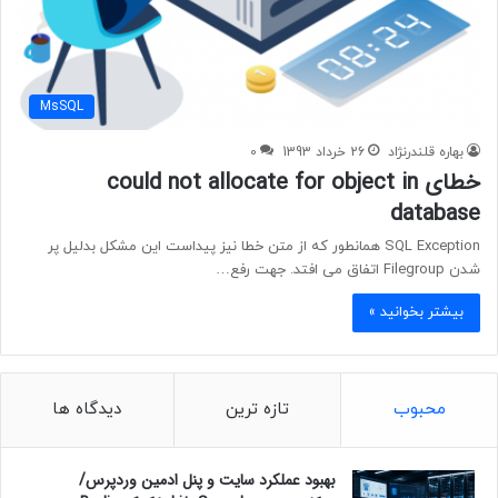
MsSQL
بهاره قلندرنژاد
26 خرداد 1393
0
خطای could not allocate for object in
database
SQL Exception همانطور که از متن خطا نیز پیداست این مشکل بدلیل پر
شدن Filegroup اتفاق می افتد. جهت رفع…
بیشتر بخوانید »
محبوب
تازه ترین
دیدگاه ها
بهبود عملکرد سایت و پنل ادمین وردپرس/