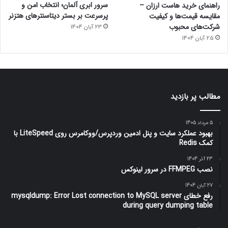
سرور ابری آلمان؛ انتخاب امن و
راهنمای خرید هاست ارزان –
پرسرعت بر بستر دیتاسنترهای هتزنر
مقایسه قیمت‌ها و کیفیت
شرکت‌های محبوب
23 آبان 1404
25 آبان 1404
مطالب پر بازدید
5 مرداد 1405
بهبود عملکرد سایت و پنل ادمین وردپرس/ووکامرس روی LiteSpeed با
کمک Redis
23 آذر 1404
نصب FFMPEG در سرور لینوکس
27 آبان 1404
رفع خطای mysqldump: Error Lost connection to MySQL server
during query dumping table